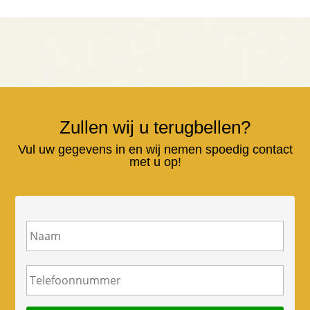
Zullen wij u terugbellen?
Vul uw gegevens in en wij nemen spoedig contact
met u op!
N
a
a
m
T
e
l
e