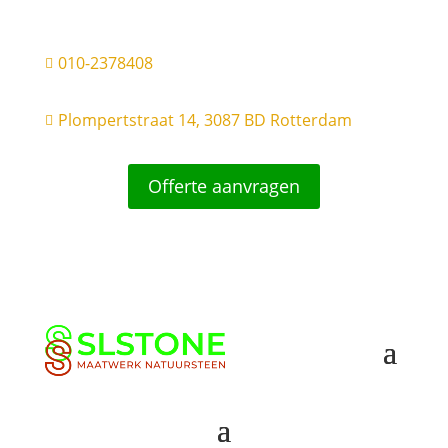
010-2378408

Plompertstraat 14, 3087 BD Rotterdam

Offerte aanvragen