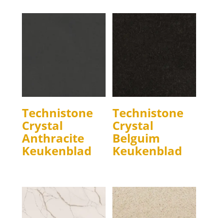
Technistone
Technistone
Crystal
Crystal
Anthracite
Belguim
Keukenblad
Keukenblad