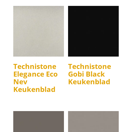
Technistone
Technistone
Elegance Eco
Gobi Black
Nev
Keukenblad
Keukenblad