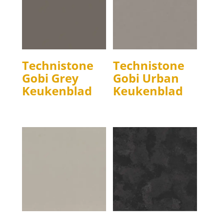
Technistone
Technistone
Gobi Grey
Gobi Urban
Keukenblad
Keukenblad