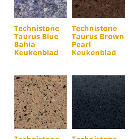
Technistone
Technistone
Taurus Blue
Taurus Brown
Bahia
Pearl
Keukenblad
Keukenblad
Technistone
Technistone