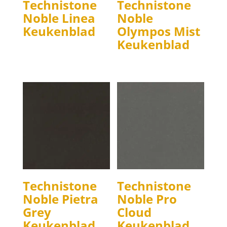
Technistone
Technistone
Noble Linea
Noble
Keukenblad
Olympos Mist
Keukenblad
Technistone
Technistone
Noble Pietra
Noble Pro
Grey
Cloud
Keukenblad
Keukenblad