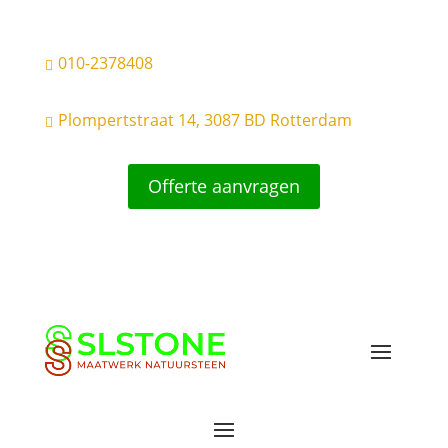
010-2378408

Plompertstraat 14, 3087 BD Rotterdam

Offerte aanvragen