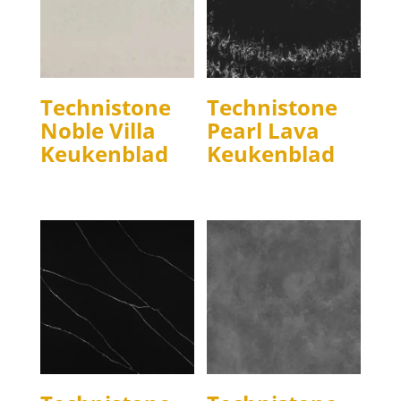
Technistone
Technistone
Noble Villa
Pearl Lava
Keukenblad
Keukenblad