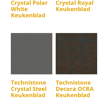
Crystal Polar
Crystal Royal
White
Keukenblad
Keukenblad
Technistone
Technistone
Crystal Steel
Decora OCRA
Keukenblad
Keukenblad