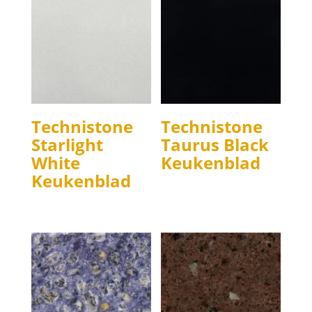
Technistone
Technistone
Starlight
Taurus Black
White
Keukenblad
Keukenblad