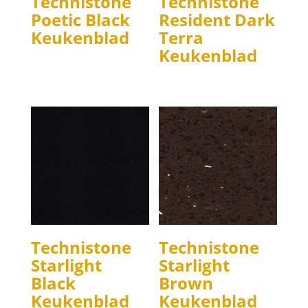
Technistone
Technistone
Poetic Black
Resident Dark
Keukenblad
Terra
Keukenblad
Technistone
Technistone
Starlight
Starlight
Black
Brown
Keukenblad
Keukenblad