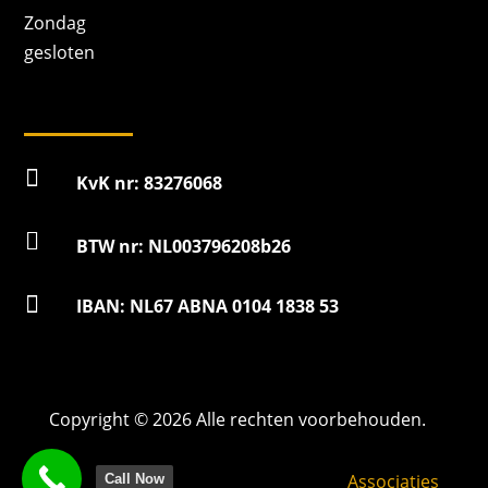
Zondag
gesloten

KvK nr: 83276068

BTW nr: NL003796208b26

IBAN: NL67 ABNA 0104 1838 53
Copyright © 2026 Alle rechten voorbehouden.
Associaties
Call Now