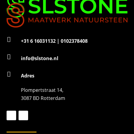

+31 6 16031132 | 0102378408

info@slstone.nl

Adres
Plompertstraat 14,
3087 BD Rotterdam