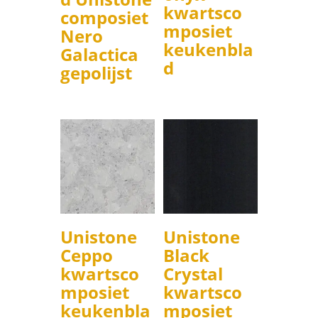
kwartsco
composiet
mposiet
Nero
keukenbla
Galactica
d
gepolijst
Unistone
Unistone
Ceppo
Black
kwartsco
Crystal
mposiet
kwartsco
keukenbla
mposiet