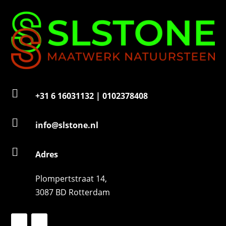
r

+31 6 16031132 | 0102378408

info@slstone.nl

Adres
Plompertstraat 14,
3087 BD Rotterdam