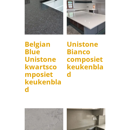
Belgian
Unistone
Blue
Bianco
Unistone
composiet
kwartsco
keukenbla
mposiet
d
keukenbla
d