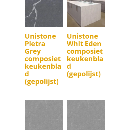
Unistone
Unistone
Pietra
Whit Eden
Grey
composiet
composiet
keukenbla
keukenbla
d
d
(gepolijst)
(gepolijst)