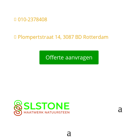
010-2378408

Plompertstraat 14, 3087 BD Rotterdam

Offerte aanvragen