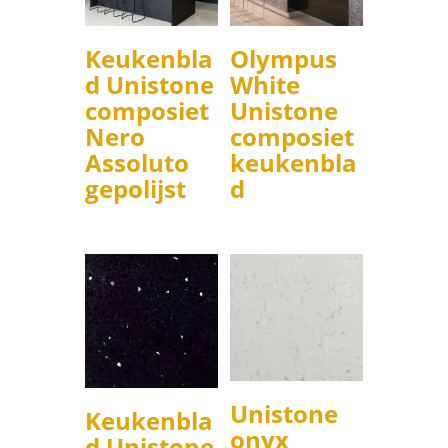
Keukenbla
Olympus
d Unistone
White
composiet
Unistone
Nero
composiet
Assoluto
keukenbla
gepolijst
d
Unistone
Keukenbla
onyx
d Unistone