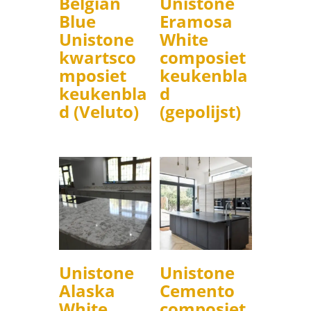
Belgian
Unistone
Blue
Eramosa
Unistone
White
kwartsco
composiet
mposiet
keukenbla
keukenbla
d
d (Veluto)
(gepolijst)
Unistone
Unistone
Alaska
Cemento
White
composiet