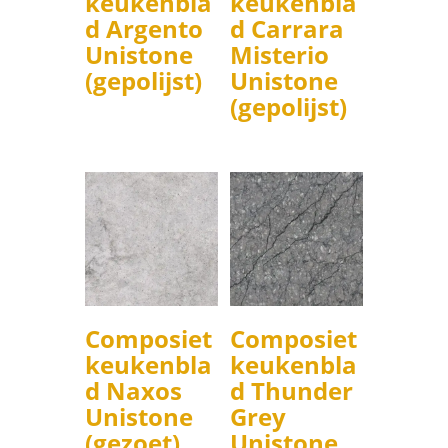
keukenbla
keukenbla
d Argento
d Carrara
Unistone
Misterio
(gepolijst)
Unistone
(gepolijst)
Composiet
Composiet
keukenbla
keukenbla
d Naxos
d Thunder
Unistone
Grey
(gezoet)
Unistone