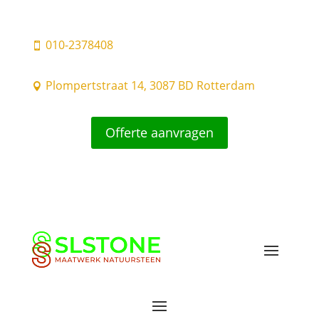
010-2378408

Plompertstraat 14, 3087 BD Rotterdam

Offerte aanvragen