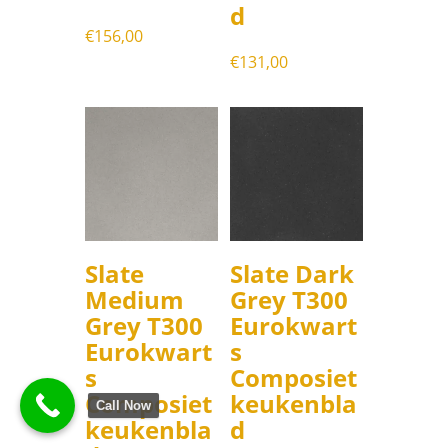
d
€
156,00
€
131,00
Slate
Slate Dark
Medium
Grey T300
Grey T300
Eurokwart
Eurokwart
s
s
Composiet
Composiet
keukenbla
Call Now
keukenbla
d