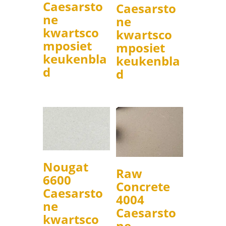
Caesarsto
Caesarsto
ne
ne
kwartsco
kwartsco
mposiet
mposiet
keukenbla
keukenbla
d
d
Nougat
Raw
6600
Concrete
Caesarsto
4004
ne
Caesarsto
kwartsco
ne