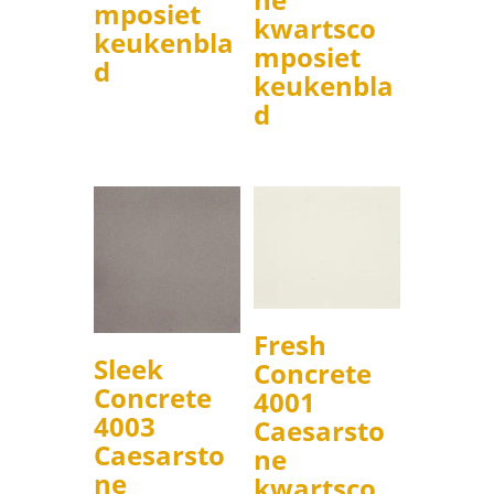
mposiet
kwartsco
keukenbla
mposiet
d
keukenbla
d
Fresh
Sleek
Concrete
Concrete
4001
4003
Caesarsto
Caesarsto
ne
ne
kwartsco