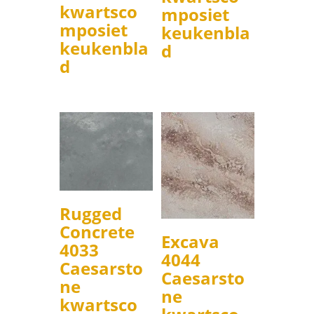
kwartsco
mposiet
mposiet
keukenbla
keukenbla
d
d
Rugged
Concrete
Excava
4033
4044
Caesarsto
Caesarsto
ne
ne
kwartsco