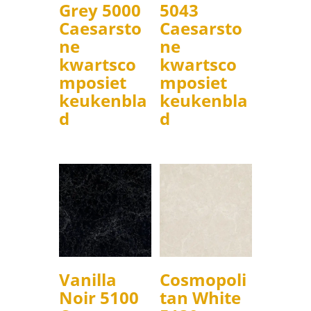
Grey 5000
5043
Caesarsto
Caesarsto
ne
ne
kwartsco
kwartsco
mposiet
mposiet
keukenbla
keukenbla
d
d
Vanilla
Cosmopoli
Noir 5100
tan White