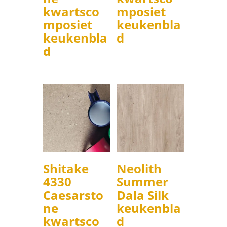
kwartsco
mposiet
mposiet
keukenbla
keukenbla
d
d
Shitake
Neolith
4330
Summer
Caesarsto
Dala Silk
ne
keukenbla
kwartsco
d