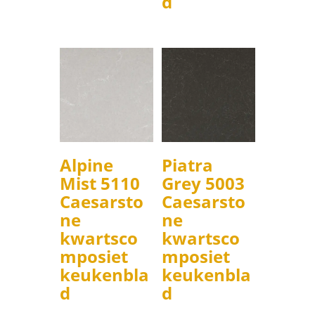
d
Alpine
Piatra
Mist 5110
Grey 5003
Caesarsto
Caesarsto
ne
ne
kwartsco
kwartsco
mposiet
mposiet
keukenbla
keukenbla
d
d