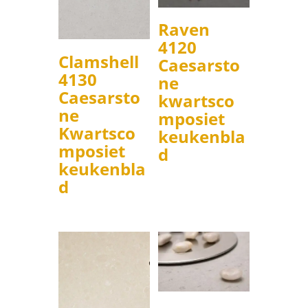
Raven
4120
Clamshell
Caesarsto
4130
ne
Caesarsto
kwartsco
ne
mposiet
Kwartsco
keukenbla
mposiet
d
keukenbla
d