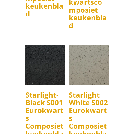
kwartsco
keukenbla
mposiet
d
keukenbla
d
Starlight-
Starlight
Black S001
White S002
Eurokwart
Eurokwart
s
s
Composiet
Composiet
keukenbla
keukenbla