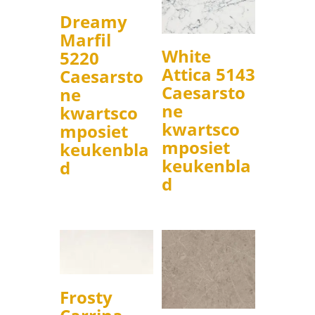
Dreamy
Marfil
White
5220
Attica 5143
Caesarsto
Caesarsto
ne
ne
kwartsco
kwartsco
mposiet
mposiet
keukenbla
keukenbla
d
d
Frosty