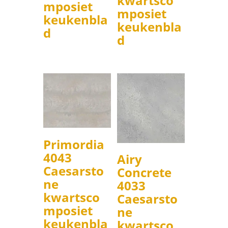
kwartsco
mposiet
mposiet
keukenbla
keukenbla
d
d
Primordia
4043
Airy
Caesarsto
Concrete
ne
4033
kwartsco
Caesarsto
mposiet
ne
keukenbla
kwartsco