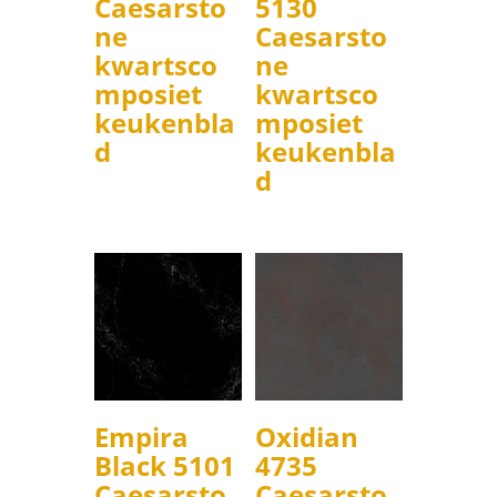
Caesarsto
5130
ne
Caesarsto
kwartsco
ne
mposiet
kwartsco
keukenbla
mposiet
d
keukenbla
d
Empira
Oxidian
Black 5101
4735
Caesarsto
Caesarsto