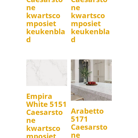
ne
ne
kwartsco
kwartsco
mposiet
mposiet
keukenbla
keukenbla
d
d
Empira
White 5151
Arabetto
Caesarsto
5171
ne
Caesarsto
kwartsco
ne
mposiet