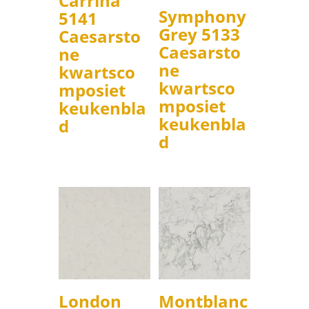
Carrina
Symphony
5141
Grey 5133
Caesarsto
Caesarsto
ne
ne
kwartsco
kwartsco
mposiet
mposiet
keukenbla
keukenbla
d
d
London
Montblanc