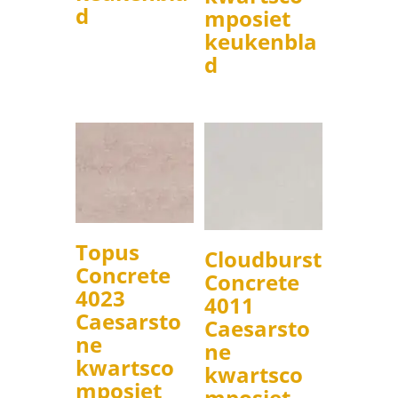
d
mposiet
keukenbla
d
Topus
Cloudburst
Concrete
Concrete
4023
4011
Caesarsto
Caesarsto
ne
ne
kwartsco
kwartsco
mposiet
mposiet