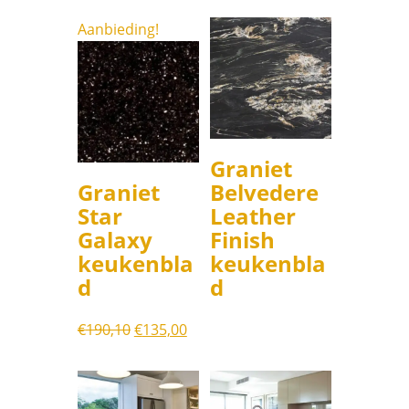
Aanbieding!
Graniet
Graniet
Belvedere
Star
Leather
Galaxy
Finish
keukenbla
keukenbla
d
d
Oorspronkelijke
Huidige
€
190,10
€
135,00
prijs
prijs
was:
is:
€190,10.
€135,00.