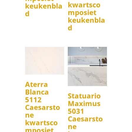
kwartsco
keukenbla
mposiet
d
keukenbla
d
Aterra
Blanca
Statuario
5112
Maximus
Caesarsto
5031
ne
Caesarsto
kwartsco
ne
mposiet