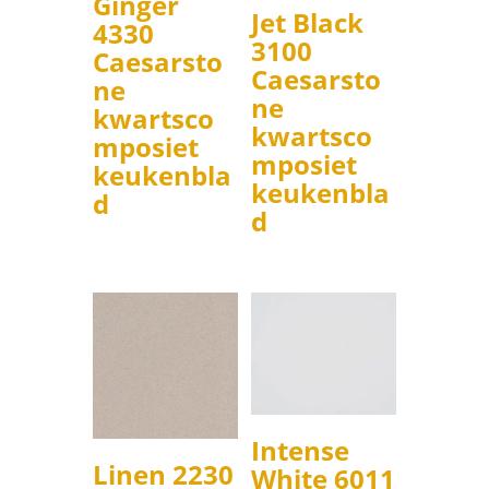
Ginger
Jet Black
4330
3100
Caesarsto
Caesarsto
ne
ne
kwartsco
kwartsco
mposiet
mposiet
keukenbla
keukenbla
d
d
Intense
Linen 2230
White 6011