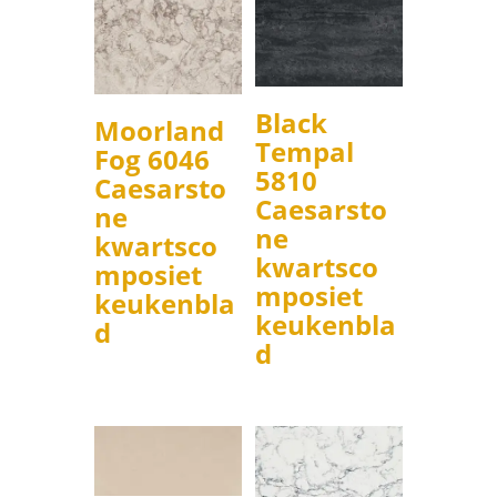
Black
Moorland
Tempal
Fog 6046
5810
Caesarsto
Caesarsto
ne
ne
kwartsco
kwartsco
mposiet
mposiet
keukenbla
keukenbla
d
d