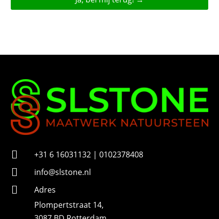
o
o
n
n
u
m
m
e
r

+31 6 16031132 | 0102378408

info@slstone.nl

Adres
Plompertstraat 14,
3087 BD Rotterdam