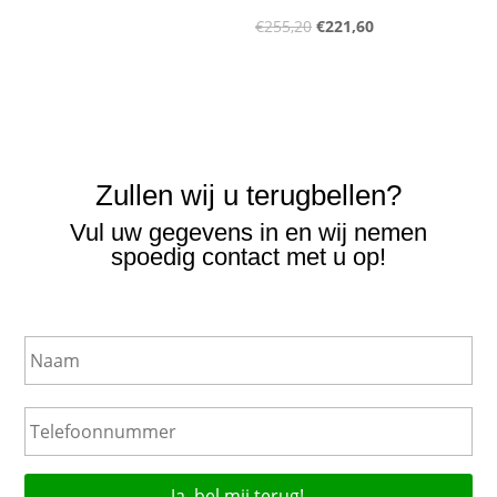
was:
is:
Oorspronkelijke
Huidige
€
255,20
€
221,60
€356,00.
€308,00.
prijs
prijs
was:
is:
€255,20.
€221,60.
Zullen wij u terugbellen?
Vul uw gegevens in en wij nemen
spoedig contact met u op!
N
a
a
m
T
e
l
e
f