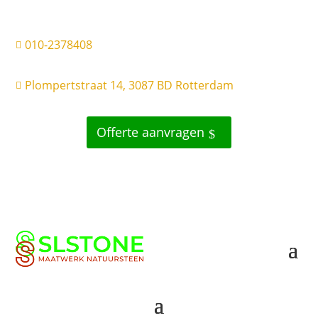
010-2378408

Plompertstraat 14, 3087 BD Rotterdam

Offerte aanvragen