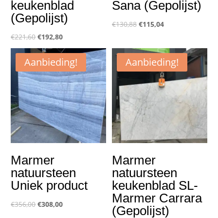
keukenblad
Sana (Gepolijst)
(Gepolijst)
Oorspronkelijke
Huidige
€
130,88
€
115,04
Oorspronkelijke
Huidige
prijs
prijs
€
221,60
€
192,80
prijs
prijs
was:
is:
Aanbieding!
Aanbieding!
was:
is:
€130,88.
€115,04.
€221,60.
€192,80.
Marmer
Marmer
natuursteen
natuursteen
Uniek product
keukenblad SL-
Marmer Carrara
Oorspronkelijke
Huidige
€
356,00
€
308,00
(Gepolijst)
prijs
prijs