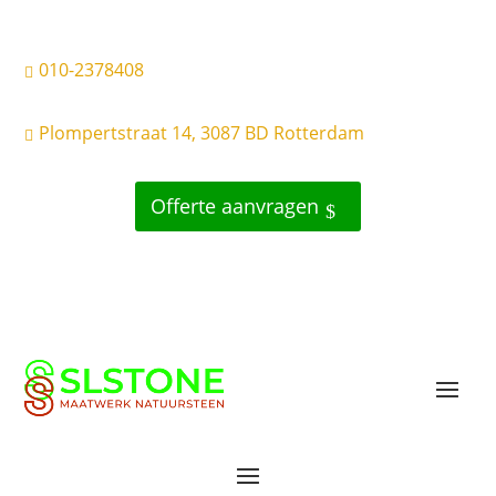
010-2378408

Plompertstraat 14, 3087 BD Rotterdam

Offerte aanvragen