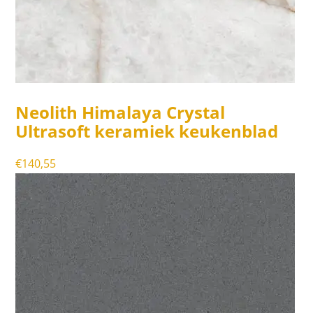
Neolith Himalaya Crystal
Ultrasoft keramiek keukenblad
€
140,55