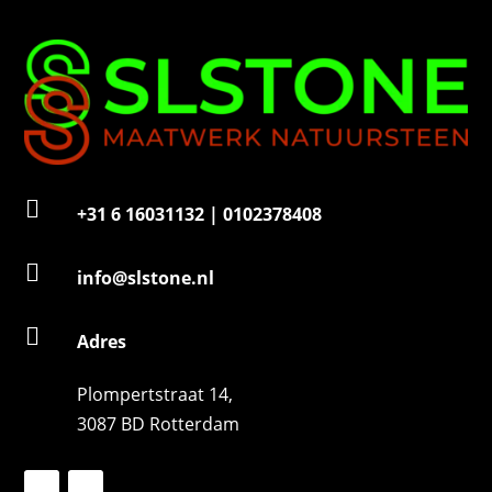
e
r

+31 6 16031132 | 0102378408

info@slstone.nl

Adres
Plompertstraat 14,
3087 BD Rotterdam