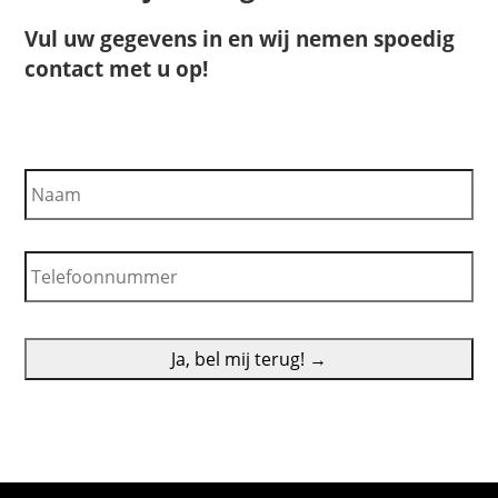
Vul uw gegevens in en wij nemen spoedig
contact met u op!
N
a
a
m
T
e
l
e
f
o
o
n
n
u
m
m