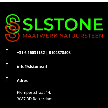
m
e
r

+31 6 16031132 | 0102378408

info@slstone.nl

Adres
Plompertstraat 14,
3087 BD Rotterdam