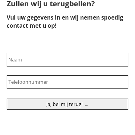
Zullen wij u terugbellen?
Vul uw gegevens in en wij nemen spoedig
contact met u op!
N
a
a
m
T
e
l
e
f
o
o
n
n
u
m