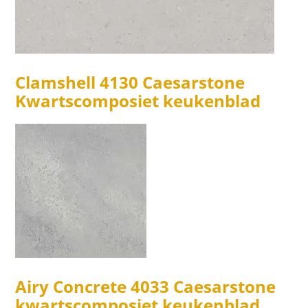
Clamshell 4130 Caesarstone
Kwartscomposiet keukenblad
Airy Concrete 4033 Caesarstone
kwartscomposiet keukenblad