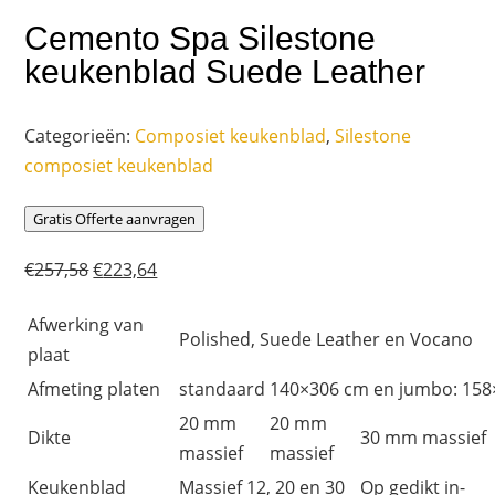
Cemento Spa Silestone
keukenblad Suede Leather
Categorieën:
Composiet keukenblad
,
Silestone
composiet keukenblad
Gratis Offerte aanvragen
Oorspronkelijke
Huidige
€
257,58
€
223,64
prijs
prijs
Afwerking van
was:
is:
Polished, Suede Leather en Vocano
plaat
€257,58.
€223,64.
Afmeting platen
standaard 140×306 cm en jumbo: 15
20 mm
20 mm
Dikte
30 mm massief
massief
massief
Keukenblad
Massief 12, 20 en 30
Op gedikt in-