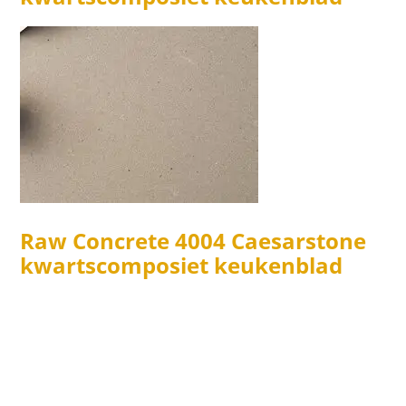
Raw Concrete 4004 Caesarstone
kwartscomposiet keukenblad