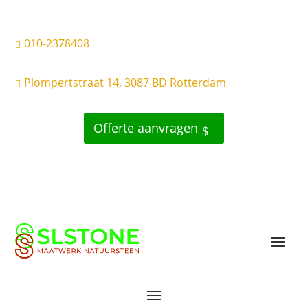
010-2378408

Plompertstraat 14, 3087 BD Rotterdam

Offerte aanvragen