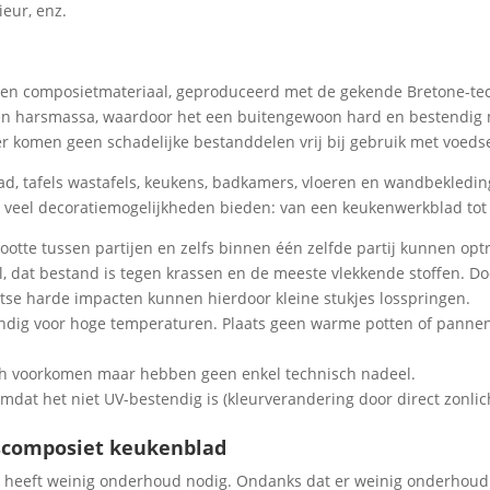
eur, enz.
en composietmateriaal, geproduceerd met de gekende Bretone-tec
en harsmassa, waardoor het een buitengewoon hard en bestendig m
 er komen geen schadelijke bestanddelen vrij bij gebruik met voedse
ad, tafels wastafels, keukens, badkamers, vloeren en wandbekleding
jk veel decoratiemogelijkheden bieden: van een keukenwerkblad to
rootte tussen partijen en zelfs binnen één zelfde partij kunnen opt
l, dat bestand is tegen krassen en de meeste vlekkende stoffen. D
lotse harde impacten kunnen hierdoor kleine stukjes losspringen.
tendig voor hoge temperaturen. Plaats geen warme potten of panne
ch voorkomen maar hebben geen enkel technisch nadeel.
omdat het niet UV-bestendig is (kleurverandering door direct zonlich
scomposiet keukenblad
eeft weinig onderhoud nodig. Ondanks dat er weinig onderhoud no