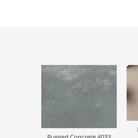
Rugged Concrete 4033