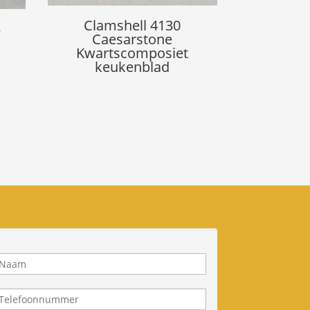
Clamshell 4130
3
Caesarstone
Kwartscomposiet
keukenblad
N
a
a
T
m
e