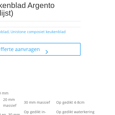
kenblad Argento
ijst)
nblad
,
Unistone composiet keukenblad
Offerte aanvragen
0 mm
20 mm
30 mm massief
Op gedikt 4-8cm
massief
Op gedikt in-
Op gedikt waterkering
20 en 30 mm