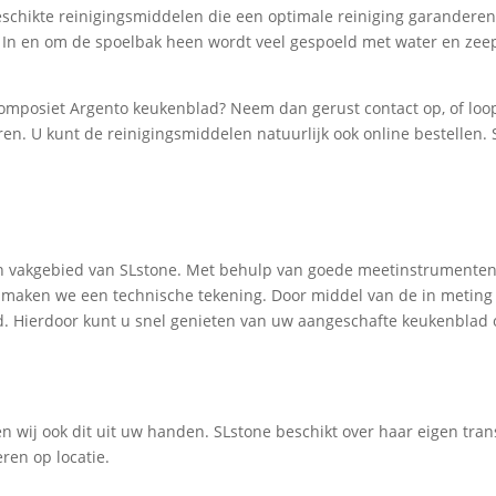
schikte reinigingsmiddelen die een optimale reiniging garanderen.
. In en om de spoelbak heen wordt veel gespoeld met water en zeep,
composiet Argento keukenblad? Neem dan gerust contact op, of loop
ren. U kunt de reinigingsmiddelen natuurlijk ook online bestellen.
een vakgebied van SLstone. Met behulp van goede meetinstrumente
ig maken we een technische tekening. Door middel van de in meting
d. Hierdoor kunt u snel genieten van uw aangeschafte keukenblad
en wij ook dit uit uw handen. SLstone beschikt over haar eigen t
ren op locatie.