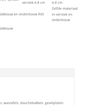
verstek 4-8 cm
4-8 cm
Zelfde materiaal
vlakbouw en onderbouw RVS
in-verstek en
onderbouw
vlakbouw
s, wastafels, douchebakken, gevelplaten