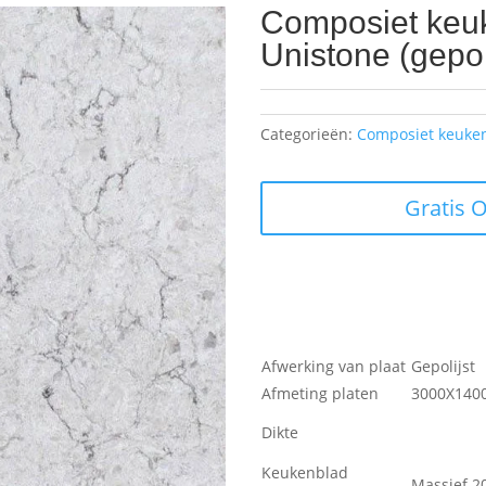
Composiet keu
Unistone (gepol
Categorieën:
Composiet keuke
Gratis 
Afwerking van plaat
Gepolijst
Afmeting platen
3000X140
Dikte
Keukenblad
Massief 