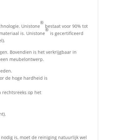
®
hnologie. Unistone
bestaat voor 90% tot
®
ateriaal is. Unistone
is gecertificeerd
l).
en. Bovendien is het verkrijgbaar in
t een meubelontwerp.
reden.
oor de hoge hardheid is
n rechtsreeks op het
t).
dig is, moet de reiniging natuurlijk wel