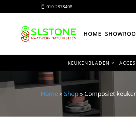
010-2378408

HOME
SHOWRO
KEUKENBLADEN
ACCES
Home
»
Shop
»
Composiet keukenb