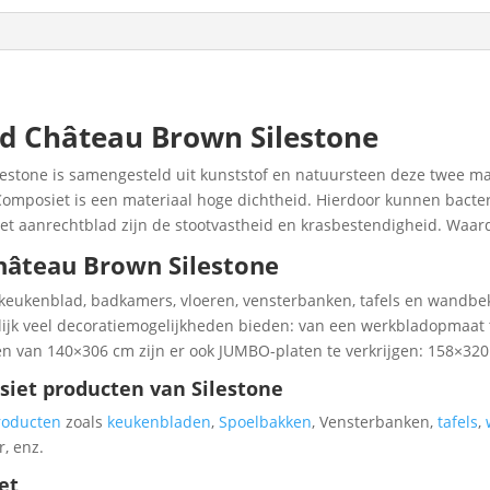
d Château Brown Silestone
stone is samengesteld uit kunststof en natuursteen deze twee ma
mposiet is een materiaal hoge dichtheid. Hierdoor kunnen bacteri
 aanrechtblad zijn de stootvastheid en krasbestendigheid. Waardo
hâteau Brown Silestone
 keukenblad, badkamers, vloeren, vensterbanken, tafels en wandbek
elijk veel decoratiemogelijkheden bieden: van een werkbladopmaa
n van 140×306 cm zijn er ook JUMBO-platen te verkrijgen: 158×320
siet producten van Silestone
roducten
zoals
keukenbladen
,
Spoelbakken
, Vensterbanken,
tafels
,
w
, enz.
et