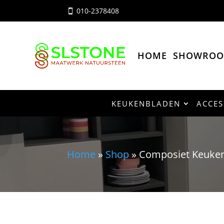
010-2378408

HOME
SHOWRO
KEUKENBLADEN
ACCES
Home
»
Shop
»
Composiet Keuken