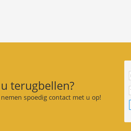
 u terugbellen?
j nemen spoedig contact met u op!
l
f