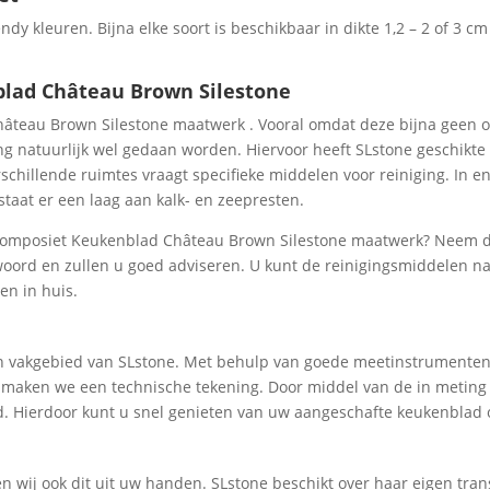
ndy kleuren. Bijna elke soort is beschikbaar in dikte 1,2 – 2 of 3 
lad Château Brown Silestone
teau Brown Silestone maatwerk . Vooral omdat deze bijna geen 
ng natuurlijk wel gedaan worden. Hiervoor heeft SLstone geschikte
rschillende ruimtes vraagt specifieke middelen voor reiniging. In 
taat er een laag aan kalk- en zeepresten.
 Composiet Keukenblad Château Brown Silestone maatwerk? Neem dan
 woord en zullen u goed adviseren. U kunt de reinigingsmiddelen nat
en in huis.
een vakgebied van SLstone. Met behulp van goede meetinstrumente
ig maken we een technische tekening. Door middel van de in meting
d. Hierdoor kunt u snel genieten van uw aangeschafte keukenblad
en wij ook dit uit uw handen. SLstone beschikt over haar eigen t