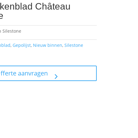
kenblad Château
e
 Silestone
nblad
,
Gepolijst
,
Nieuw binnen
,
Silestone
Offerte aanvragen