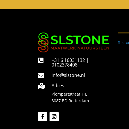
SLst
+31 6 16031132 |

0102378408
info@slstone.nl

Adres

Plompertstraat 14,
3087 BD Rotterdam