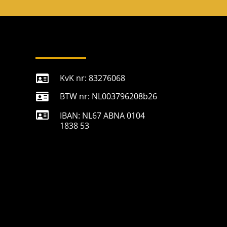
u
m
m
e
KvK nr: 83276068

BTW nr: NL003796208b26


IBAN: NL67 ABNA 0104
1838 53