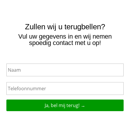
Zullen wij u terugbellen?
Vul uw gegevens in en wij nemen
spoedig contact met u op!
N
a
a
m
T
e
l
e
f
o
o
n
n