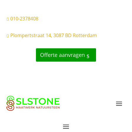
010-2378408

Plompertstraat 14, 3087 BD Rotterdam

Offerte aanvragen