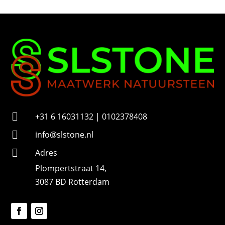
u
m
m
e
r

+31 6 16031132 | 0102378408

info@slstone.nl

Adres
Plompertstraat 14,
3087 BD Rotterdam