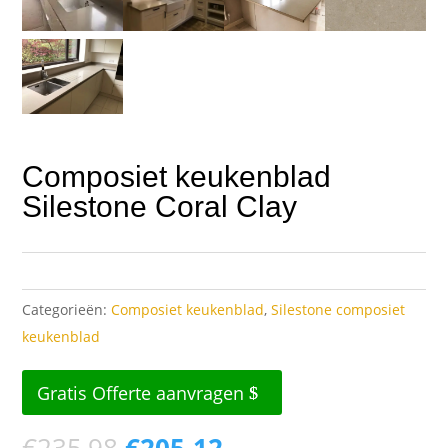
Composiet keukenblad
Silestone Coral Clay
Categorieën:
Composiet keukenblad
,
Silestone composiet
keukenblad
Gratis Offerte aanvragen
Oorspronkelijke
Huidige