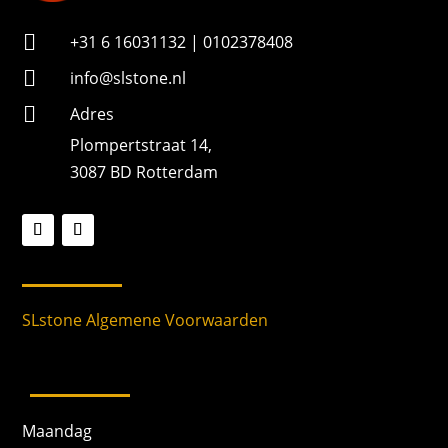

+31 6 16031132 | 0102378408

info@slstone.nl

Adres
Plompertstraat 14,
3087 BD Rotterdam
SLstone Algemene Voorwaarden
Maandag