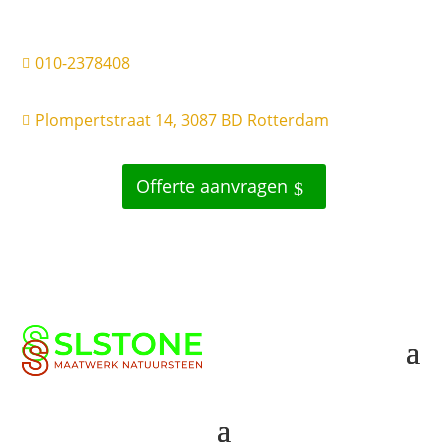
010-2378408

Plompertstraat 14, 3087 BD Rotterdam

Offerte aanvragen