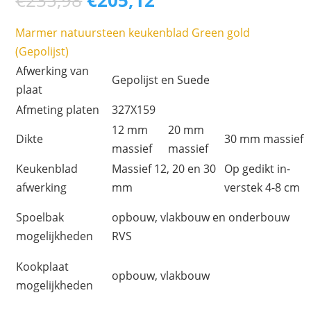
€
235,98
€
205,12
prijs
prijs
was:
is:
Marmer natuursteen keukenblad Green gold
€235,98.
€205,12.
(Gepolijst)
Afwerking van
Gepolijst en Suede
plaat
Afmeting platen
327X159
12 mm
20 mm
Dikte
30 mm massief
massief
massief
Keukenblad
Massief 12, 20 en 30
Op gedikt in-
afwerking
mm
verstek 4-8 cm
Spoelbak
opbouw, vlakbouw en onderbouw
mogelijkheden
RVS
Kookplaat
opbouw, vlakbouw
mogelijkheden