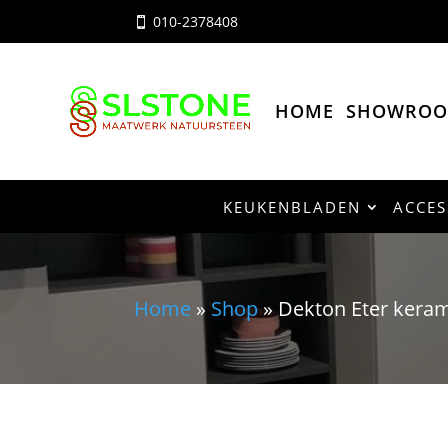
010-2378408

HOME
SHOWRO
KEUKENBLADEN
ACCES
Home
»
Shop
»
Dekton Eter kera