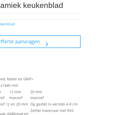
ramiek keukenblad
ukenblad
Offerte aanvragen
ed, Matte en GRIP+
 x1440 mm
m
12 mm
20 mm
ief
massief
massief
ief 12 en 20 mm
Op gedikt in-verstek 4-8 cm
Zelfde materiaal met RVS
uw, vlakbouw en