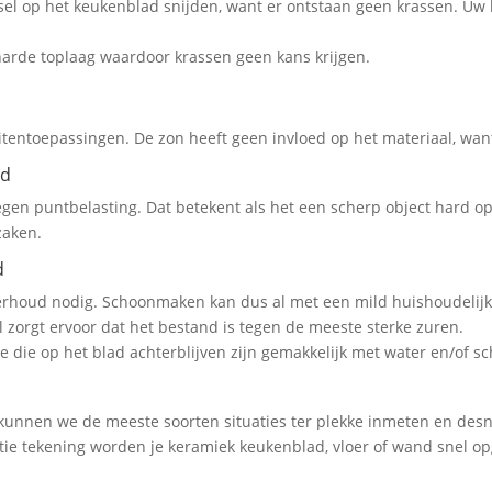
sel op het keukenblad snijden, want er ontstaan geen krassen. Uw
harde toplaag waardoor krassen geen kans krijgen.
itentoepassingen. De zon heeft geen invloed op het materiaal, want
ad
gen puntbelasting. Dat betekent als het een scherp object hard op
zaken.
d
erhoud nodig. Schoonmaken kan dus al met een mild huishoudelij
 zorgt ervoor dat het bestand is tegen de meeste sterke zuren.
ere die op het blad achterblijven zijn gemakkelijk met water en/of
kunnen we de meeste soorten situaties ter plekke inmeten en des
ie tekening worden je keramiek keukenblad, vloer of wand snel op