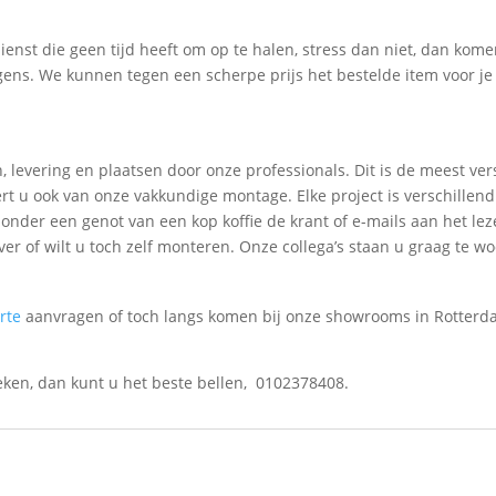
ienst die geen tijd heeft om op te halen, stress dan niet, dan ko
gens. We kunnen tegen een scherpe prijs het bestelde item voor je
, levering en plaatsen door onze professionals. Dit is de meest ver
eert u ook van onze vakkundige montage. Elke project is verschillen
 onder een genot van een kop koffie de krant of e-mails aan het l
er of wilt u toch zelf monteren. Onze collega’s staan u graag te wo
erte
aanvragen of toch langs komen bij onze showrooms in Rotter
eken, dan kunt u het beste bellen, 0102378408.