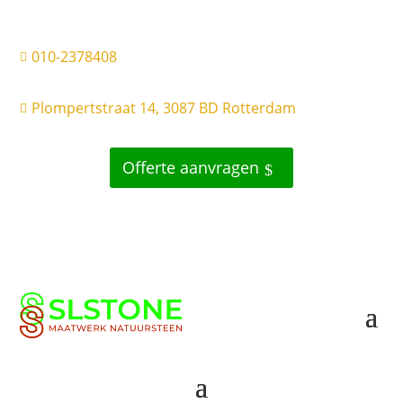
010-2378408

Plompertstraat 14, 3087 BD Rotterdam

Offerte aanvragen