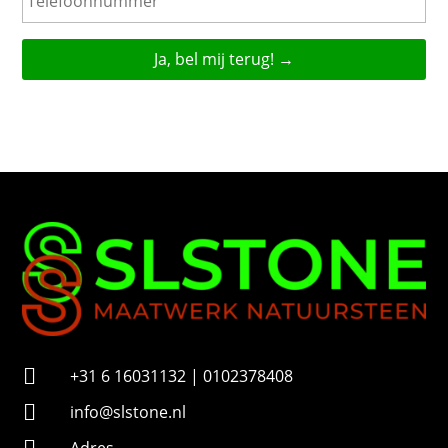
l
e
f
o
o
n
n
u
m
m
e
r

+31 6 16031132 | 0102378408

info@slstone.nl
Adres