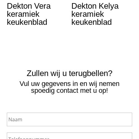
Dekton Vera
Dekton Kelya
keramiek
keramiek
keukenblad
keukenblad
Zullen wij u terugbellen?
Vul uw gegevens in en wij nemen
spoedig contact met u op!
N
a
a
m
T
e