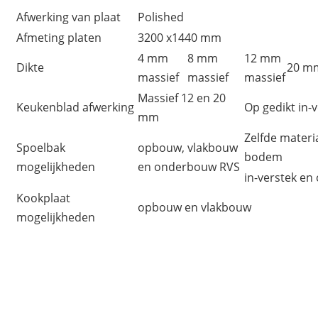
Afwerking van plaat
Polished
Afmeting platen
3200 x1440 mm
4 mm
8 mm
12 mm
Dikte
20 m
massief
massief
massief
Massief 12 en 20
Keukenblad afwerking
Op gedikt in-
mm
Zelfde materi
Spoelbak
opbouw, vlakbouw
bodem
mogelijkheden
en onderbouw RVS
in-verstek e
Kookplaat
opbouw en vlakbouw
mogelijkheden