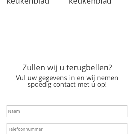
keukenblad
keukenblad
Zullen wij u terugbellen?
Vul uw gegevens in en wij nemen
spoedig contact met u op!
N
a
a
m
T
e
l