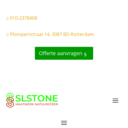
010-2378408

Plompertstraat 14, 3087 BD Rotterdam

Offerte aanvragen