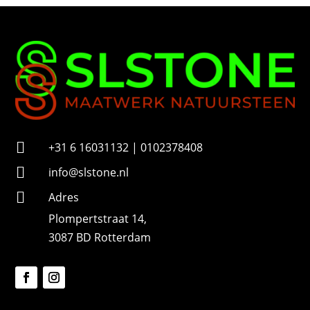
m
m
e
r

+31 6 16031132 | 0102378408

info@slstone.nl

Adres
Plompertstraat 14,
3087 BD Rotterdam