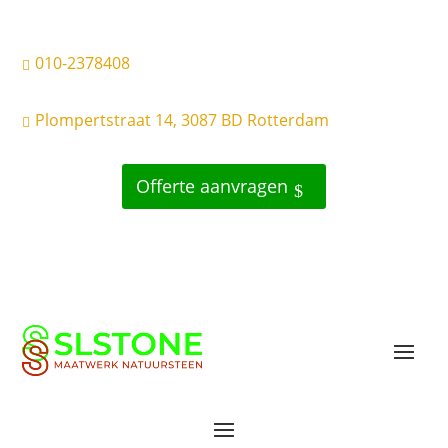
010-2378408

Plompertstraat 14, 3087 BD Rotterdam

Offerte aanvragen