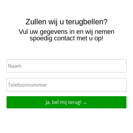
Zullen wij u terugbellen?
Vul uw gegevens in en wij nemen
spoedig contact met u op!
N
a
a
m
T
e
l
e
f
o
o
n
n
u