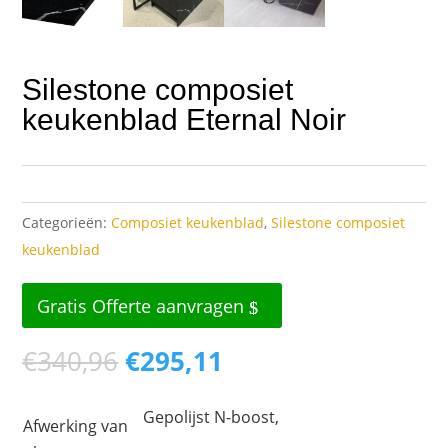
Silestone composiet
keukenblad Eternal Noir
Categorieën:
Composiet keukenblad
,
Silestone composiet
keukenblad
Gratis Offerte aanvragen
Oorspronkelijke
Huidige
€
340,96
€
295,11
prijs
prijs
was:
is:
Gepolijst N-boost,
Afwerking van
€340,96.
€295,11.