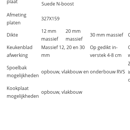
plaat
Suede N-boost
Afmeting
327X159
platen
12 mm
20 mm
Dikte
30 mm massief
massief
massief
Keukenblad
Massief 12, 20 en 30
Op gedikt in-
afwerking
mm
verstek 4-8 cm
Spoelbak
opbouw, vlakbouw en onderbouw RVS
mogelijkheden
Kookplaat
opbouw, vlakbouw
mogelijkheden