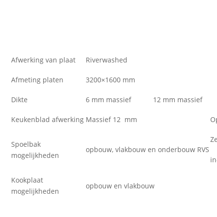
Afwerking van plaat
Riverwashed
Afmeting platen
3200×1600 mm
Dikte
6 mm massief
12 mm massief
Keukenblad afwerking
Massief 12 mm
O
Z
Spoelbak
opbouw, vlakbouw en onderbouw RVS
mogelijkheden
i
Kookplaat
opbouw en vlakbouw
mogelijkheden