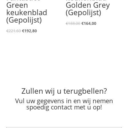
Green
Golden Grey
keukenblad
(Gepolijst)
(Gepolijst)
Oorspronkelijke
Huidige
€
188,00
€
164,00
Oorspronkelijke
Huidige
prijs
prijs
€
221,60
€
192,80
prijs
prijs
was:
is:
was:
is:
€188,00.
€164,00.
€221,60.
€192,80.
Zullen wij u terugbellen?
Vul uw gegevens in en wij nemen
spoedig contact met u op!
N