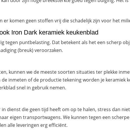
 kan door zijn hoge breeksterkte goed tegen buiging. Het i
er komen geen stoffen vrij die schadelijk zijn voor het mili
ook Iron Dark keramiek keukenblad
g tegen puntbelasting. Dat betekent als het een scherp obj
hadiging (breuk) veroorzaken.
ten, kunnen we de meeste soorten situaties ter plekke in
 de inmeten of de productie tekening worden je keramiek k
erkblad snel in gebruik nemen.
in dienst die geen tijd heeft om op te halen, stress dan n
haar eigen transportwagens. We kunnen tegen een scherpe p
en alle leveringen erg efficiënt.