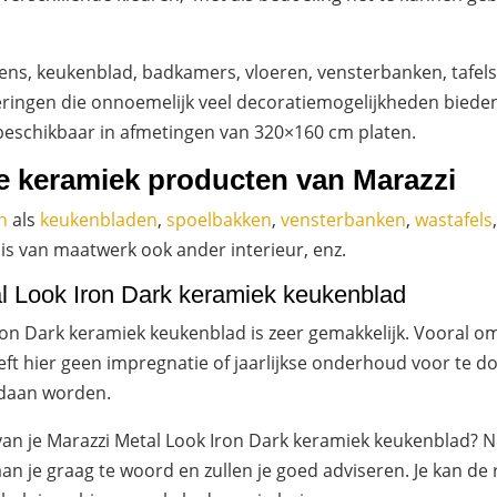
kens, keukenblad, badkamers, vloeren, vensterbanken, tafe
akeringen die onnoemelijk veel decoratiemogelijkheden bied
beschikbaar in afmetingen van 320×160 cm platen.
se keramiek producten van Marazzi
n
als
keukenbladen
,
spoelbakken
,
vensterbanken
,
wastafels
s van maatwerk ook ander interieur, enz.
l Look Iron Dark keramiek keukenblad
on Dark keramiek keukenblad is zeer gemakkelijk. Vooral o
t hier geen impregnatie of jaarlijkse onderhoud voor te d
edaan worden.
 van je Marazzi Metal Look Iron Dark keramiek keukenblad? 
aan je graag te woord en zullen je goed adviseren. Je kan de 