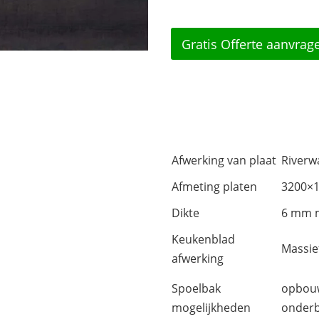
Gratis Offerte aanvrag
Afwerking van plaat
Riverw
Afmeting platen
3200×
Dikte
6 mm m
Keukenblad
Massi
afwerking
Spoelbak
opbouw
mogelijkheden
onder