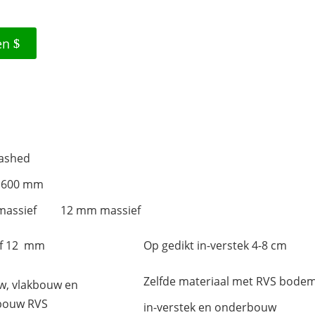
en
ashed
1600 mm
assief
12 mm massief
ef 12 mm
Op gedikt in-verstek 4-8 cm
Zelfde materiaal met RVS bode
, vlakbouw en
bouw RVS
in-verstek en onderbouw