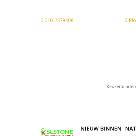
010-2378408
Pl


Keukenbladen
NIEUW BINNEN
NAT