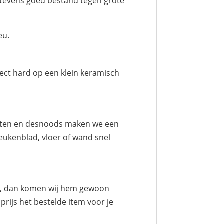
s tevens goed bestand tegen grote
eu.
ect hard op een klein keramisch
meten en desnoods maken we een
eukenblad, vloer of wand snel
iet, dan komen wij hem gewoon
rijs het bestelde item voor je