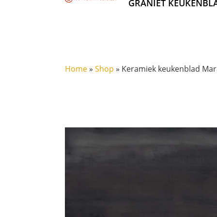
GRANIET KEUKENBL
Home
»
Shop
»
Keramiek keukenblad Mara