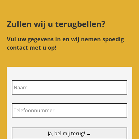
€162,20.
€142,40.
Zullen wij u terugbellen?
Vul uw gegevens in en wij nemen spoedig
contact met u op!
N
a
a
m
T
e
l
e
f
o