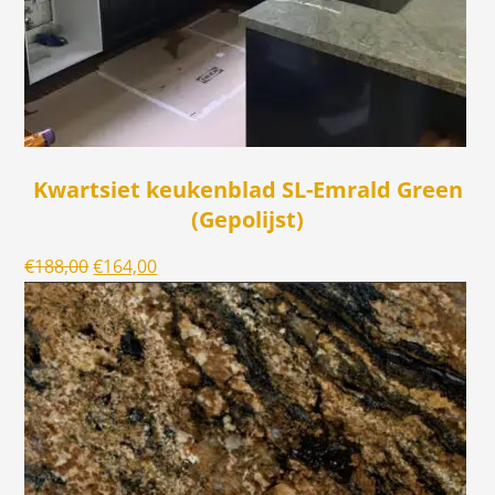
Kwartsiet keukenblad SL-Emrald Green
(Gepolijst)
Oorspronkelijke
Huidige
€
188,00
€
164,00
prijs
prijs
was:
is:
€188,00.
€164,00.