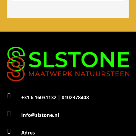
o
n
n
u
m
m
e
r

+31 6 16031132 | 0102378408

info@slstone.nl

Adres