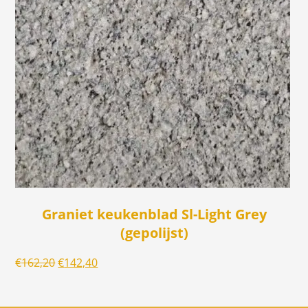
Graniet keukenblad Sl-Light Grey
(gepolijst)
Oorspronkelijke
Huidige
€
162,20
€
142,40
prijs
prijs
was:
is: