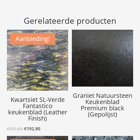
Gerelateerde producten
Aanbieding!
Graniet Natuursteen
Kwartsiet SL-Verde
Keukenblad
Fantastico
Premium black
keukenblad (Leather
(Gepolijst)
Finish)
Oorspronkelijke
Huidige
€
221,60
€
192,80
prijs
prijs