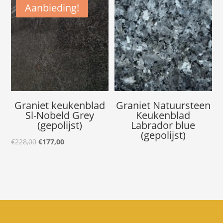
Aanbieding!
was:
is:
€221,60.
€192,80.
Graniet keukenblad
Graniet Natuursteen
Sl-Nobeld Grey
Keukenblad
(gepolijst)
Labrador blue
(gepolijst)
Oorspronkelijke
Huidige
€
228,00
€
177,00
prijs
prijs
was:
is:
€228,00.
€177,00.