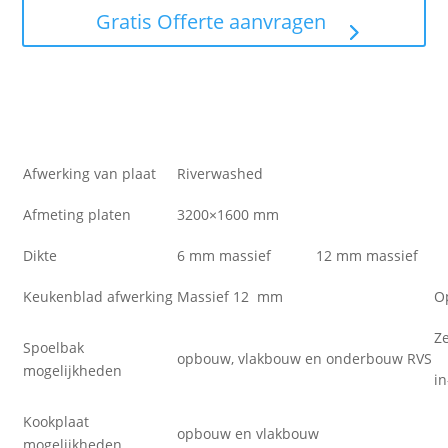
Gratis Offerte aanvragen
Afwerking van plaat
Riverwashed
Afmeting platen
3200×1600 mm
Dikte
6 mm massief
12 mm massief
Keukenblad afwerking
Massief 12 mm
O
Z
Spoelbak
opbouw, vlakbouw en onderbouw RVS
mogelijkheden
i
Kookplaat
opbouw en vlakbouw
mogelijkheden