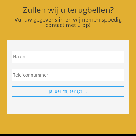
Zullen wij u terugbellen?
Vul uw gegevens in en wij nemen spoedig
contact met u op!
N
a
a
m
T
e
l
e
f
o
o
n
n
u
m
m
e