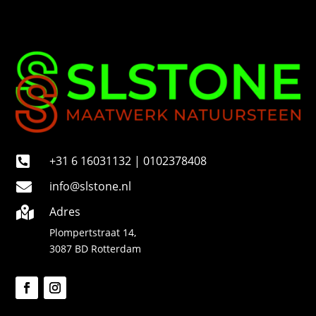
r
+31 6 16031132 | 0102378408

info@slstone.nl

Adres

Plompertstraat 14,
3087 BD Rotterdam