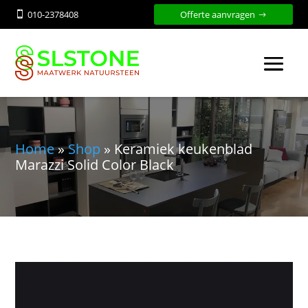
010-2378408
Offerte aanvragen

Home
»
Shop
»
Keramiek keukenblad
Marazzi Solid Color Black