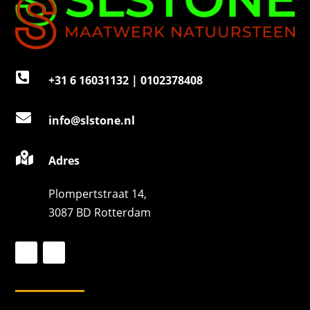

+31 6 16031132 | 0102378408

info@slstone.nl

Adres
Plompertstraat 14,
3087 BD Rotterdam