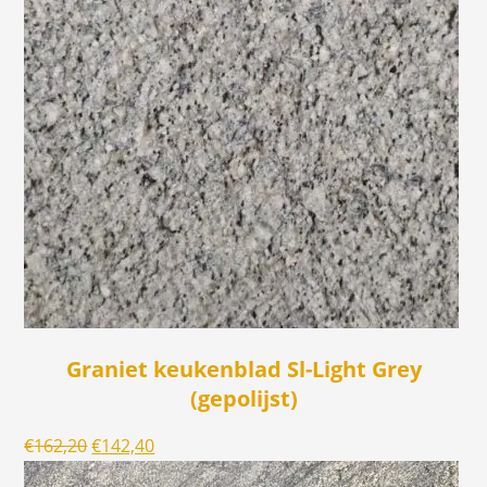
Graniet keukenblad Sl-Light Grey
(gepolijst)
Oorspronkelijke
Huidige
€
162,20
€
142,40
prijs
prijs