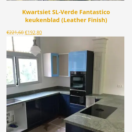
Kwartsiet SL-Verde Fantastico
keukenblad (Leather Finish)
Oorspronkelijke
Huidige
€
221,60
€
192,80
prijs
prijs
was:
is:
€221,60.
€192,80.