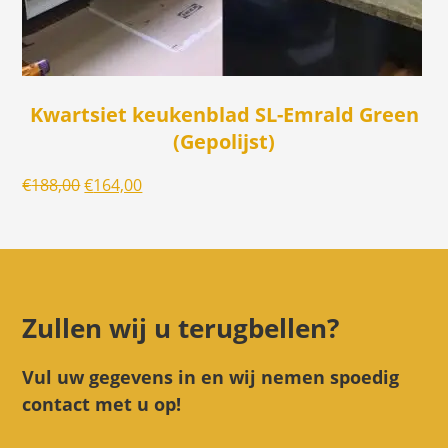
Kwartsiet keukenblad SL-Emrald Green
(Gepolijst)
Oorspronkelijke
Huidige
€
188,00
€
164,00
prijs
prijs
was:
is:
€188,00.
€164,00.
Zullen wij u terugbellen?
Vul uw gegevens in en wij nemen spoedig
contact met u op!