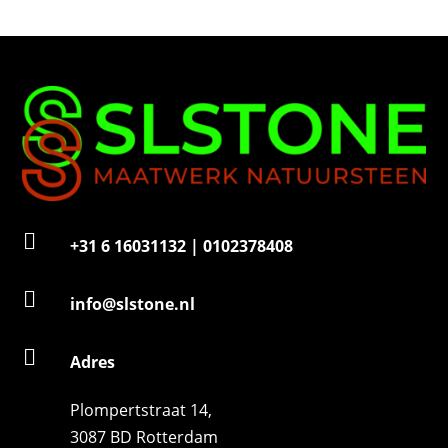
u
m
m
e
r

+31 6 16031132 | 0102378408

info@slstone.nl

Adres
Plompertstraat 14,
3087 BD Rotterdam