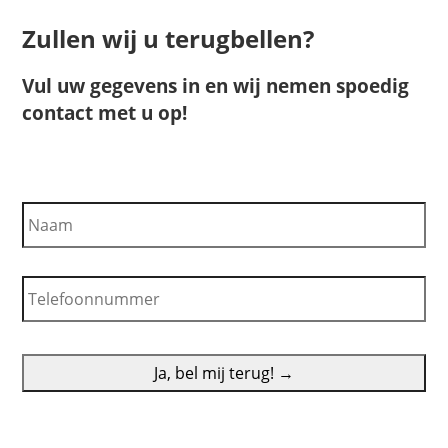
Zullen wij u terugbellen?
Vul uw gegevens in en wij nemen spoedig
contact met u op!
N
a
a
m
T
e
l
e
f
o
o
n
n