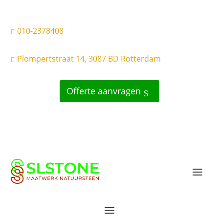
010-2378408

Plompertstraat 14, 3087 BD Rotterdam

Offerte aanvragen