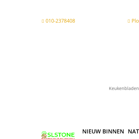
010-2378408
Pl


Keukenbladen
NIEUW BINNEN
NAT