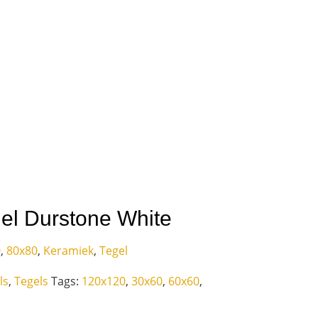
el Durstone White
0
,
80x80
,
Keramiek
,
Tegel
ls
,
Tegels
Tags:
120x120
,
30x60
,
60x60
,