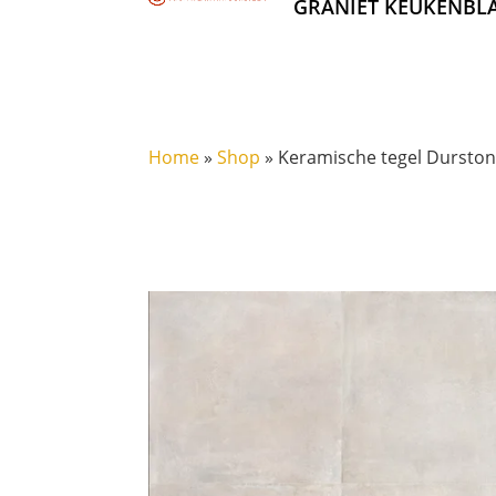
GRANIET KEUKENBL
Home
»
Shop
»
Keramische tegel Dursto