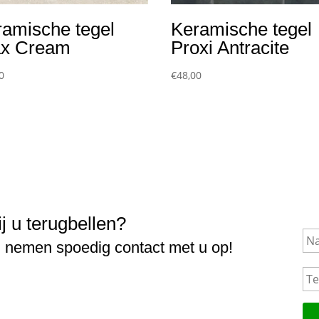
ramische tegel
Keramische tegel
ax Cream
Proxi Antracite
0
€
48,00
ij u terugbellen?
N
a
j nemen spoedig contact met u op!
a
T
m
e
l
e