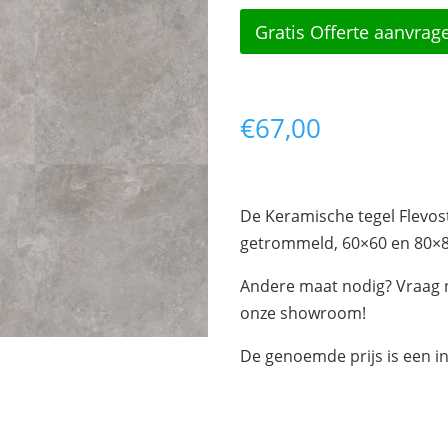
Gratis Offerte aanvrag
€
67,00
De Keramische tegel Flevost
getrommeld, 60×60 en 80×
Andere maat nodig? Vraag n
onze showroom!
De genoemde prijs is een in