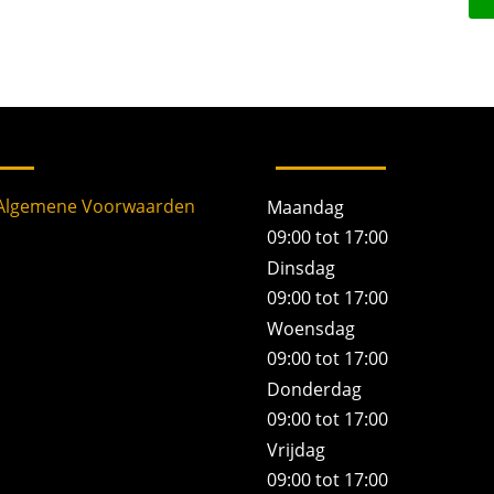
f
o
o
n
n
u
m
m
e
r
 Algemene Voorwaarden
Maandag
09:00 tot 17:00
Dinsdag
09:00 tot 17:00
Woensdag
09:00 tot 17:00
Donderdag
09:00 tot 17:00
Vrijdag
09:00 tot 17:00