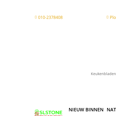
010-2378408
Pl


Keukenbladen
NIEUW BINNEN
NAT