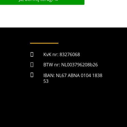

KvK nr: 83276068

BTW nr: NL003796208b26

IBAN: NL67 ABNA 0104 1838
53