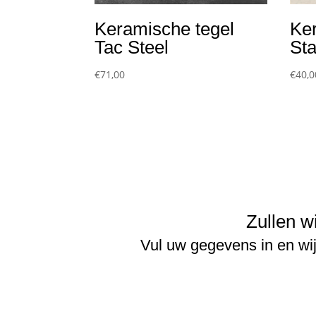
Keramische tegel
Ke
Tac Steel
St
€
71,00
€
40,0
Zullen w
Vul uw gegevens in en wi