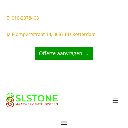
010-2378408

Plompertstraat 14, 3087 BD Rotterdam

Offerte aanvragen