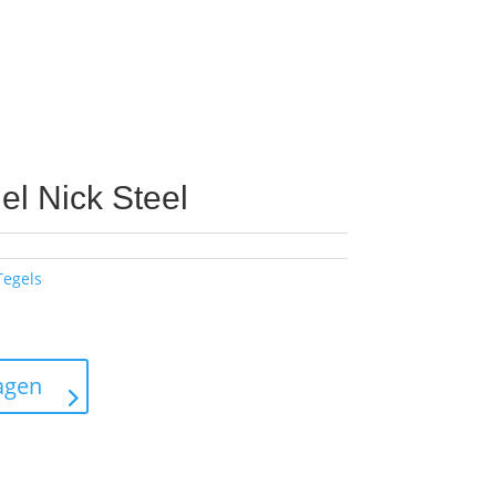
el Nick Steel
Tegels
agen