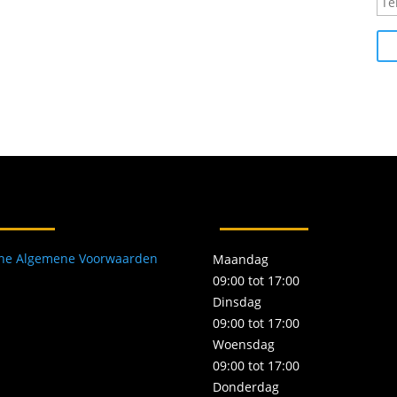
e
l
e
f
o
o
n
n
u
m
m
e
r
one Algemene Voorwaarden
Maandag
09:00 tot 17:00
Dinsdag
09:00 tot 17:00
Woensdag
09:00 tot 17:00
Donderdag