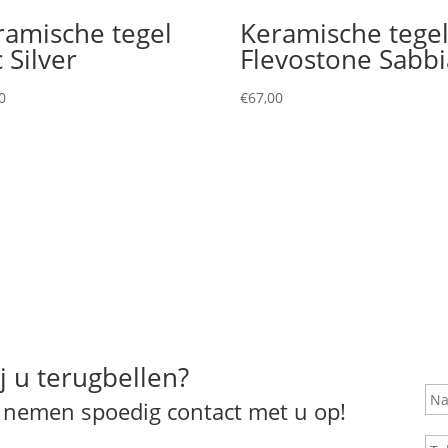
ramische tegel
Keramische tege
 Silver
Flevostone Sabbi
0
€
67,00
j u terugbellen?
N
a
j nemen spoedig contact met u op!
a
T
m