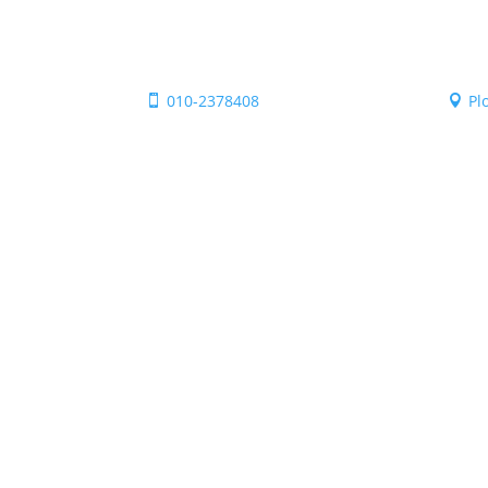
010-2378408
Pl

