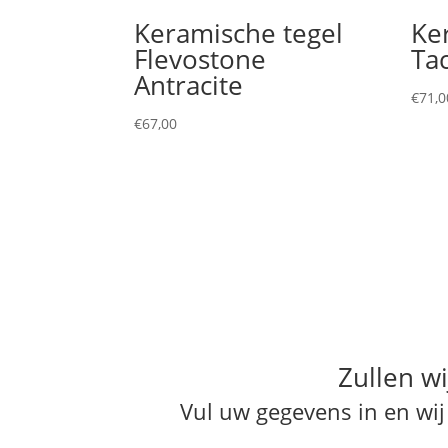
Keramische tegel
Ke
Flevostone
Tac
Antracite
€
71,0
€
67,00
Zullen wi
Vul uw gegevens in en wi