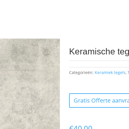
Keramische teg
Categorieën:
Keramiek tegels
,
Gratis Offerte aanvr
€
40,00