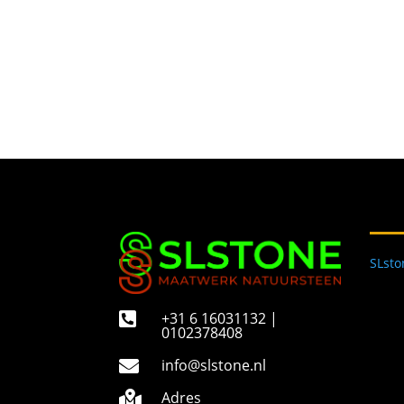
SLst
+31 6 16031132 |

0102378408
info@slstone.nl

Adres
