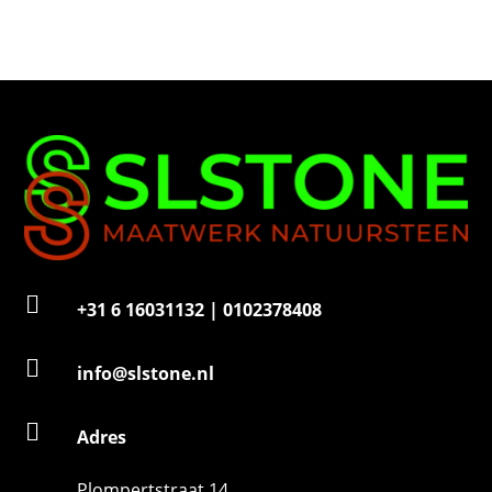
n
n
u
m
m
e
r

+31 6 16031132 | 0102378408

info@slstone.nl

Adres
Plompertstraat 14,