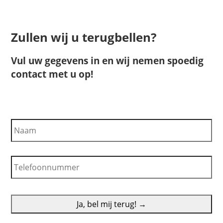
Zullen wij u terugbellen?
Vul uw gegevens in en wij nemen spoedig
contact met u op!
N
a
a
m
T
e
l
e
f
o
o