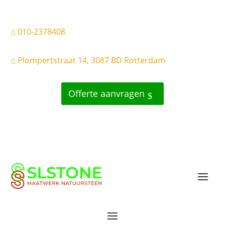
010-2378408

Plompertstraat 14, 3087 BD Rotterdam

Offerte aanvragen