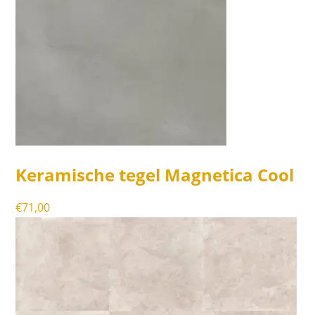
Keramische tegel Magnetica Cool
€
71,00