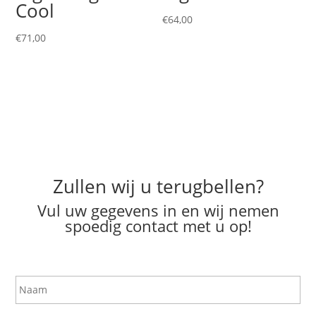
Cool
€
64,00
€
71,00
Zullen wij u terugbellen?
Vul uw gegevens in en wij nemen
spoedig contact met u op!
N
a
a
m
T