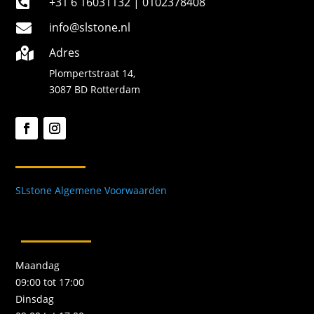
+31 6 16031132 | 0102378408

info@slstone.nl

Adres

Plompertstraat 14,
3087 BD Rotterdam
SLstone Algemene Voorwaarden
Maandag
09:00 tot 17:00
Dinsdag