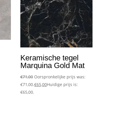
Keramische tegel
Marquina Gold Mat
€
71,00
Oorspronkelijke prijs was:
€71,00.
€
65,00
Huidige prijs is:
€65,00.