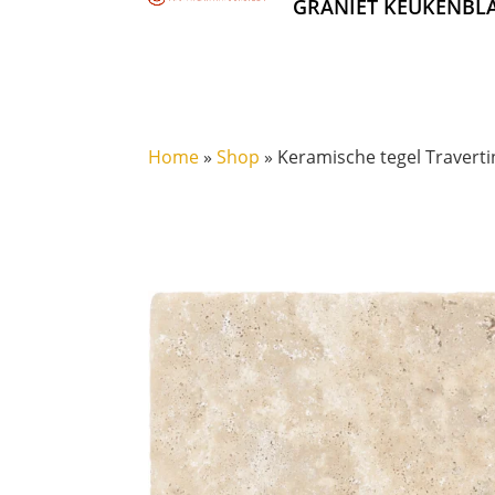
GRANIET KEUKENBL
Home
»
Shop
»
Keramische tegel Traverti