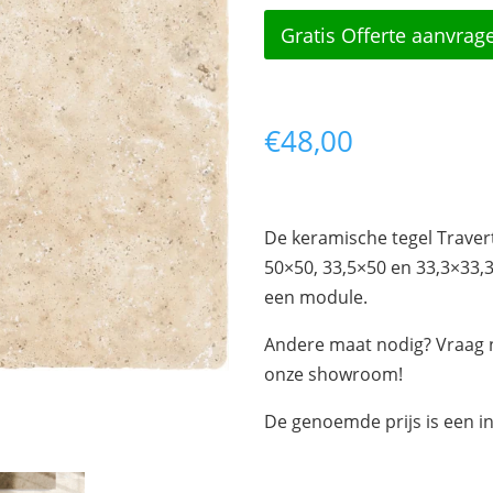
Gratis Offerte aanvrag
€
48,00
De keramische tegel Travert
50×50, 33,5×50 en 33,3×33,
een module.
Andere maat nodig? Vraag n
onze showroom!
De genoemde prijs is een in