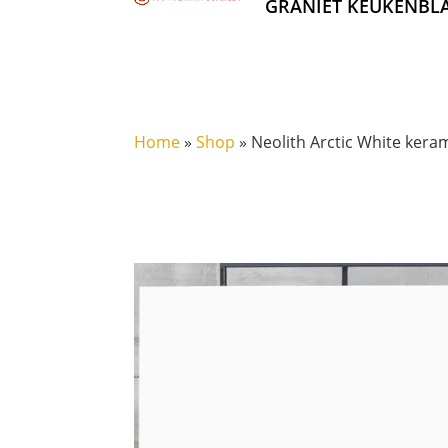
GRANIET KEUKENBL
Home
»
Shop
»
Neolith Arctic White kera