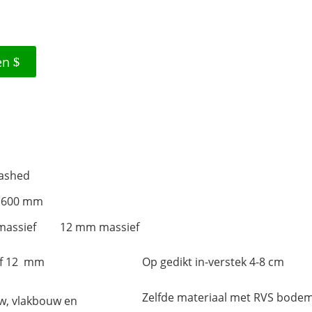
en
ashed
1600 mm
assief
12 mm massief
ef 12 mm
Op gedikt in-verstek 4-8 cm
Zelfde materiaal met RVS bode
, vlakbouw en