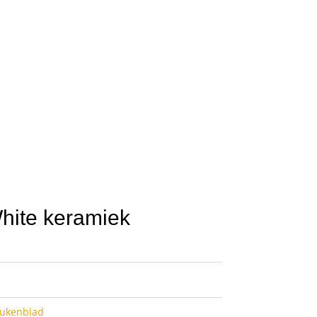
White keramiek
eukenblad