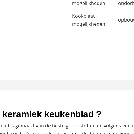
mogelijkheden
onder
Kookplaat
opbou
mogelijkheden
e keramiek keukenblad ?
blad is gemaakt van de beste grondstoffen en volgens een r
md wordt. Daardoor is het een praktische oplossing voor v