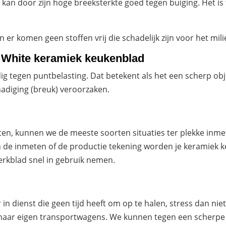
 kan door zijn hoge breeksterkte goed tegen buiging. Het i
 er komen geen stoffen vrij die schadelijk zijn voor het mil
c White keramiek keukenblad
g tegen puntbelasting. Dat betekent als het een scherp obj
hadiging (breuk) veroorzaken.
ten, kunnen we de meeste soorten situaties ter plekke in
 de inmeten of de productie tekening worden je keramiek k
erkblad snel in gebruik nemen.
in dienst die geen tijd heeft om op te halen, stress dan n
haar eigen transportwagens. We kunnen tegen een scherpe p