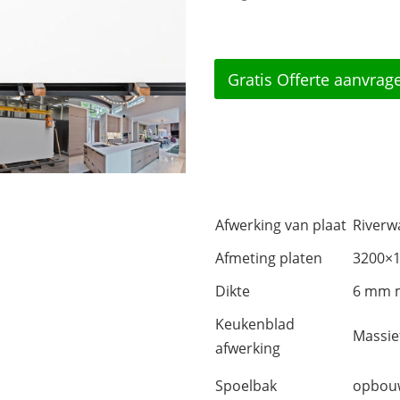
Gratis Offerte aanvrag
Afwerking van plaat
Riverw
Afmeting platen
3200×
Dikte
6 mm m
Keukenblad
Massi
afwerking
Spoelbak
opbouw