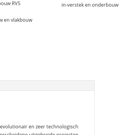
bouw RVS
in-verstek en onderbouw
w en vlakbouw
evolutionair en zeer technologisch
erscheidene uitgebreide projecten .