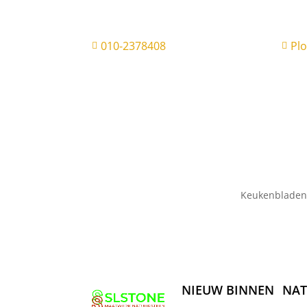
010-2378408
Pl


Keukenbladen
NIEUW BINNEN
NAT