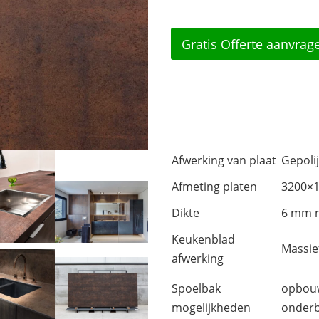
Gratis Offerte aanvrag
Afwerking van plaat
Gepolij
Afmeting platen
3200×
Dikte
6 mm m
Keukenblad
Massie
afwerking
Spoelbak
opbouw
mogelijkheden
onder