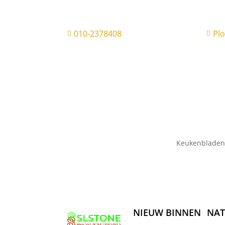
010-2378408
Pl


Keukenbladen
NIEUW BINNEN
NAT