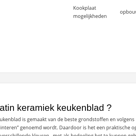
Kookplaat
opbou
mogelijkheden
Satin keramiek keukenblad ?
eukenblad is gemaakt van de beste grondstoffen en volgens 
Sinteren” genoemd wordt. Daardoor is het een praktische o
l verschillende kleuren, met als bedoeling het te kunnen ge