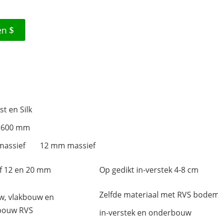
en
st en Silk
1600 mm
assief
12 mm massief
f 12 en 20 mm
Op gedikt in-verstek 4-8 cm
Zelfde materiaal met RVS bode
, vlakbouw en
bouw RVS
in-verstek en onderbouw