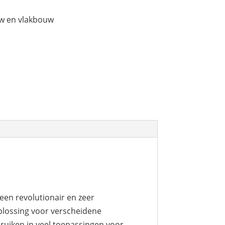
w en vlakbouw
een revolutionair en zeer
plossing voor verscheidene
bruiken in veel toepassingen voor