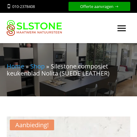
010-2378408
Offerte aanvragen

Home
»
Shop
»
Silestone composiet
keukenblad Nolita (SUEDE LEATHER)
Aanbieding!