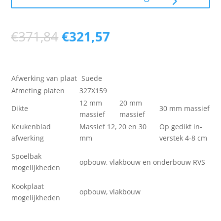
Oorspronkelijke
Huidige
€
371,84
€
321,57
prijs
prijs
was:
is:
€371,84.
€321,57.
Afwerking van plaat
Suede
Afmeting platen
327X159
12 mm
20 mm
Dikte
30 mm massief
massief
massief
Keukenblad
Massief 12, 20 en 30
Op gedikt in-
afwerking
mm
verstek 4-8 cm
Spoelbak
opbouw, vlakbouw en onderbouw RVS
mogelijkheden
Kookplaat
opbouw, vlakbouw
mogelijkheden