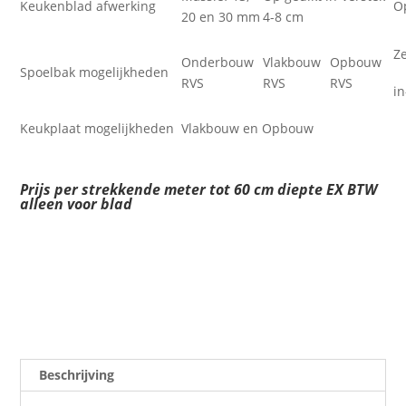
Keukenblad afwerking
O
20 en 30 mm
4-8 cm
Z
Onderbouw
Vlakbouw
Opbouw
Spoelbak mogelijkheden
RVS
RVS
RVS
i
Keukplaat mogelijkheden
Vlakbouw en Opbouw
Prijs per strekkende meter tot 60 cm diepte EX BTW
alleen voor blad
Beschrijving