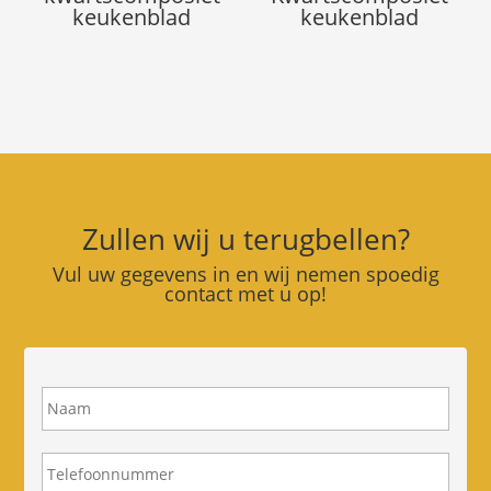
keukenblad
keukenblad
Zullen wij u terugbellen?
Vul uw gegevens in en wij nemen spoedig
contact met u op!
N
a
a
m
T
e
l