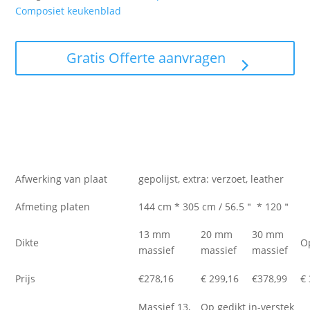
Composiet keukenblad
Gratis Offerte aanvragen
Afwerking van plaat
gepolijst, extra: verzoet, leather
Afmeting platen
144 cm * 305 cm / 56.5＂ * 120＂
13 mm
20 mm
30 mm
Dikte
O
massief
massief
massief
Prijs
€278,16
€ 299,16
€378,99
€
Massief 13,
Op gedikt in-verstek