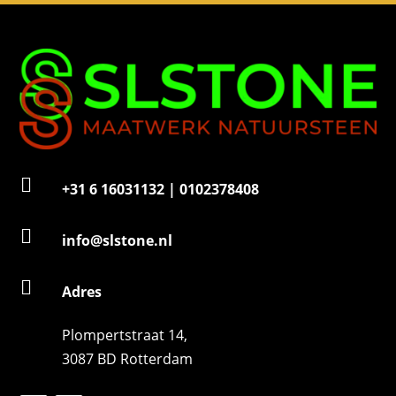
m
e
r

+31 6 16031132 | 0102378408

info@slstone.nl

Adres
Plompertstraat 14,
3087 BD Rotterdam