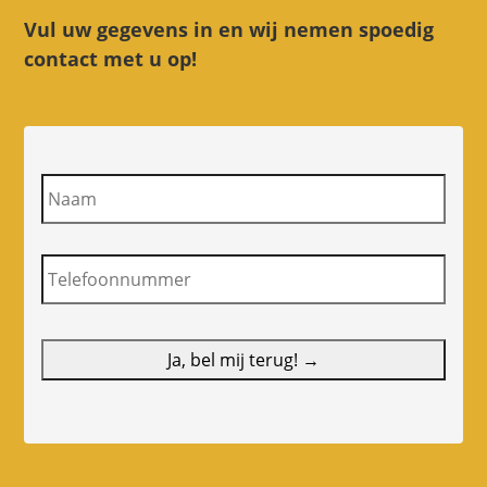
Vul uw gegevens in en wij nemen spoedig
contact met u op!
N
a
a
m
T
e
l
e
f
o
o
n
n
u
m