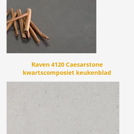
Raven 4120 Caesarstone
kwartscomposiet keukenblad