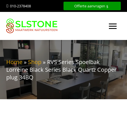
010-2378408
Offerte aanvragen

Home
»
Shop
»
RVS Series Spoelbak
Lorreine Black Series Black Quartz Copper
plug 34BQ