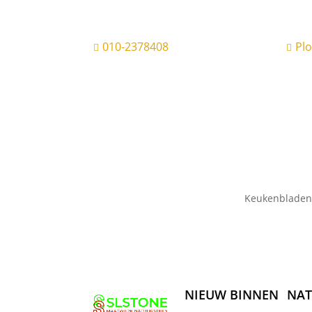
010-2378408
Pl


Keukenbladen
NIEUW BINNEN
NAT