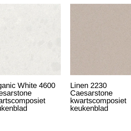
ganic White 4600
Linen 2230
esarstone
Caesarstone
artscomposiet
kwartscomposiet
ukenblad
keukenblad