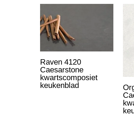
Raven 4120
Caesarstone
kwartscomposiet
keukenblad
Or
Ca
kw
ke