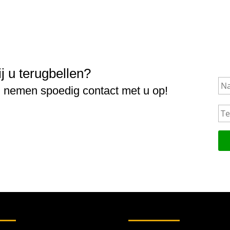
ij u terugbellen?
N
a
j nemen spoedig contact met u op!
a
T
m
e
l
e
f
o
o
n
n
u
m
m
e