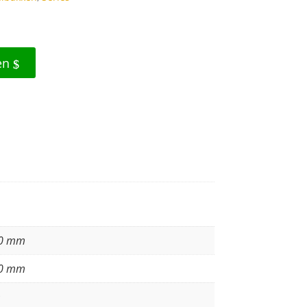
en
0 mm
0 mm
m