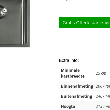
Gratis Offerte aanvrag
Extra info:
Minimale
25 cm
kastbreedte
Binnenafmeting
200×40
Buitenafmeting
240×44
Hoogte
213 m