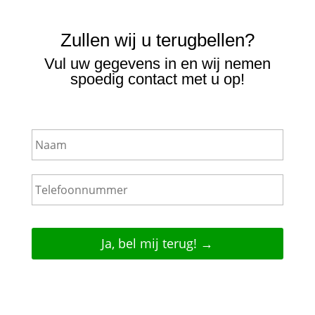
Zullen wij u terugbellen?
Vul uw gegevens in en wij nemen
spoedig contact met u op!
N
a
a
m
T
e
l
e
f
o
o
n
n
u
m