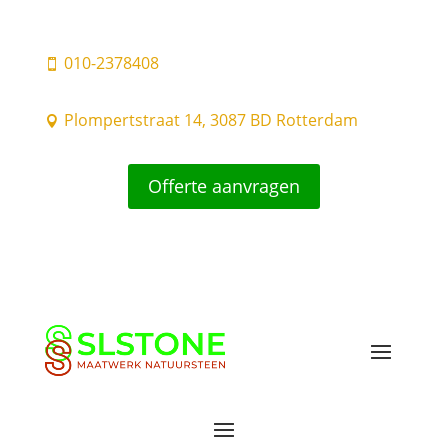
010-2378408

Plompertstraat 14, 3087 BD Rotterdam

Offerte aanvragen