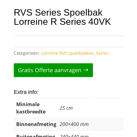
RVS Series Spoelbak
Lorreine R Series 40VK
Categorieën:
Lorreine RVS spoelbakken
,
Series
Gratis Offerte aanvragen
Extra info:
Minimale
25 cm
kastbreedte
Binnenafmeting
200×400 mm
Buitenafmeting
240×440 mm