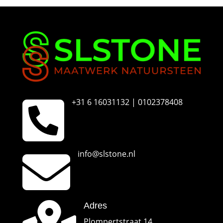
m
e
r

+31 6 16031132 | 0102378408

info@slstone.nl
Adres
Plompertstraat 14,