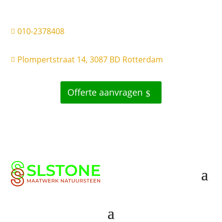
010-2378408

Plompertstraat 14, 3087 BD Rotterdam

Offerte aanvragen