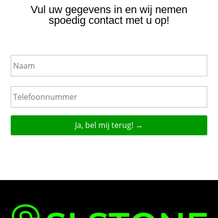
Vul uw gegevens in en wij nemen
spoedig contact met u op!
N
a
a
m
T
e
l
e
f
o
o
n
n
u
m
m
e
r