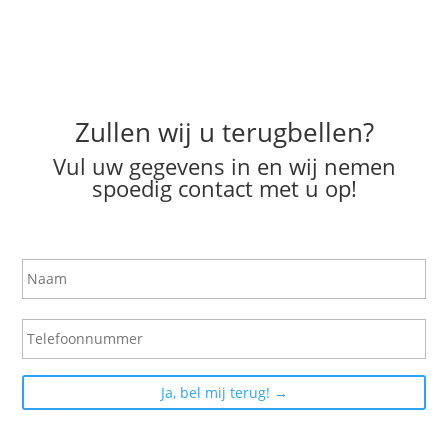
Zullen wij u terugbellen?
Vul uw gegevens in en wij nemen
spoedig contact met u op!
N
a
a
m
T
e
l
e
f
o
o
n