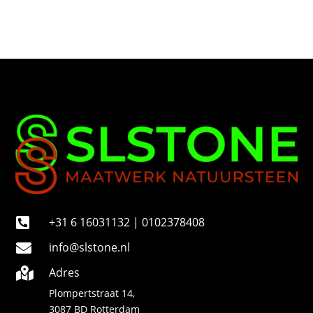
n
u
m
m
e
r
+31 6 16031132 | 0102378408

info@slstone.nl

Adres

Plompertstraat 14,
3087 BD Rotterdam