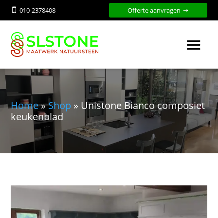
010-2378408
Offerte aanvragen

Home
»
Shop
»
Unistone Bianco composiet
keukenblad