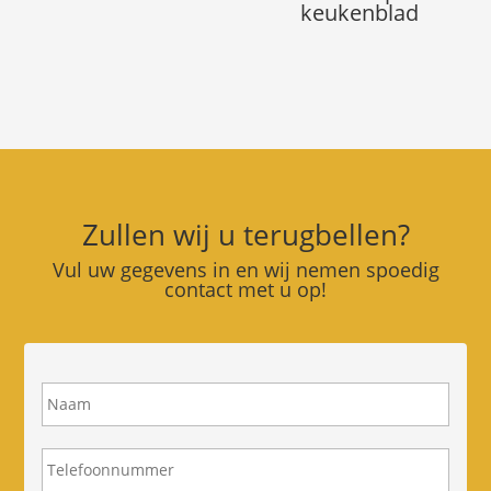
keukenblad
Zullen wij u terugbellen?
Vul uw gegevens in en wij nemen spoedig
contact met u op!
N
a
a
m
T
e
l