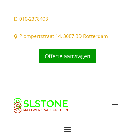
010-2378408

Plompertstraat 14, 3087 BD Rotterdam

Offerte aanvragen