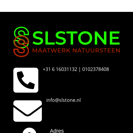
u
m
m
e
r

+31 6 16031132 | 0102378408

info@slstone.nl
Adres