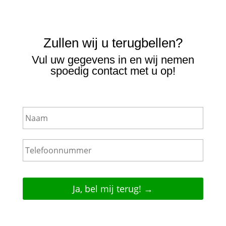
Zullen wij u terugbellen?
Vul uw gegevens in en wij nemen
spoedig contact met u op!
N
a
a
m
T
e
l
e
f
o
o
n
n