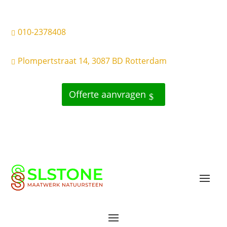
010-2378408

Plompertstraat 14, 3087 BD Rotterdam

Offerte aanvragen