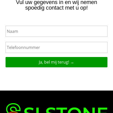
Vul uw gegevens in en wij nemen
spoedig contact met u op!
N
a
a
m
T
e
l
e
f
o
o
n
n
u
m
m
e
r