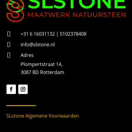

+31 6 16031132 | 0102378408

info@slstone.nl

Adres
Plompertstraat 14,
3087 BD Rotterdam
SLstone Algemene Voorwaarden