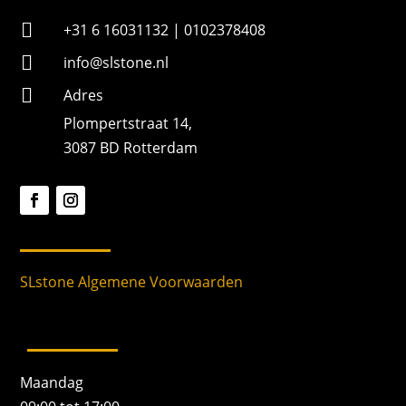

+31 6 16031132 | 0102378408

info@slstone.nl

Adres
Plompertstraat 14,
3087 BD Rotterdam
SLstone Algemene Voorwaarden
Maandag