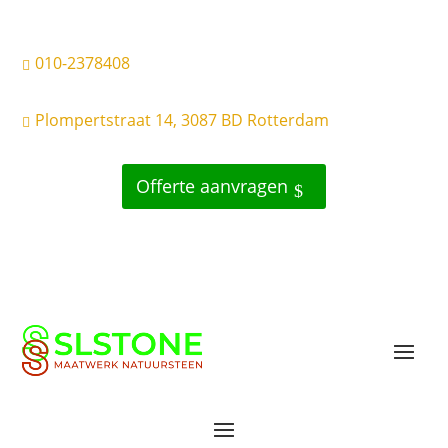
010-2378408

Plompertstraat 14, 3087 BD Rotterdam

Offerte aanvragen