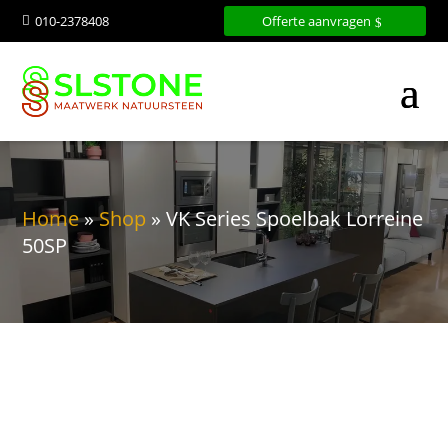
010-2378408
Offerte aanvragen

Home
»
Shop
»
VK Series Spoelbak Lorreine
50SP