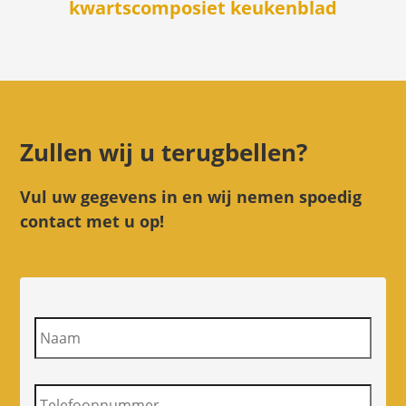
kwartscomposiet keukenblad
Zullen wij u terugbellen?
Vul uw gegevens in en wij nemen spoedig
contact met u op!
N
a
a
m
T
e