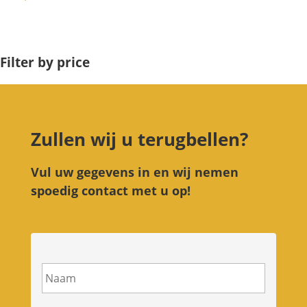
Filter by price
Zullen wij u terugbellen?
Vul uw gegevens in en wij nemen
spoedig contact met u op!
N
a
a
m