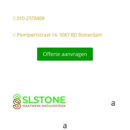
010-2378408

Plompertstraat 14, 3087 BD Rotterdam

Offerte aanvragen