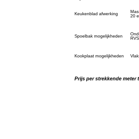
Mass
Keukenblad afwerking
20 
Ond
Spoelbak mogelijkheden
RV
Kookplaat mogelijkheden
Vla
Prijs per strekkende meter