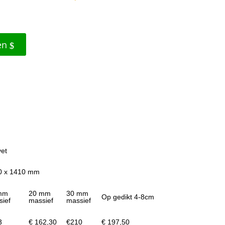
en
vet
0 x 1410 mm
mm
20 mm
30 mm
Op gedikt 4-8cm
sief
massief
massief
3
€ 162,30
€210
€ 197,50