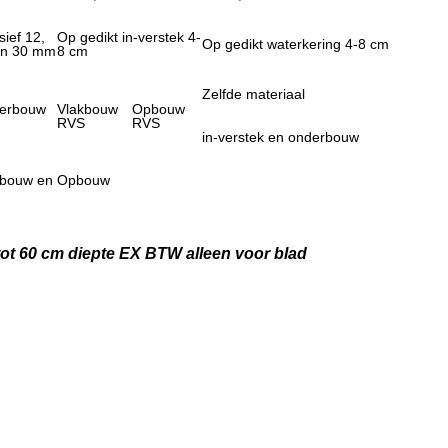
ief 12,
Op gedikt in-verstek 4-
Op gedikt waterkering 4-8 cm
en 30 mm
8 cm
Zelfde materiaal
erbouw
Vlakbouw
Opbouw
S
RVS
RVS
in-verstek en onderbouw
kbouw en Opbouw
 tot 60 cm diepte EX BTW alleen voor blad