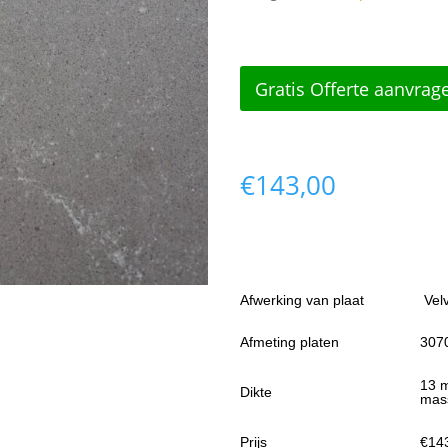
Gratis Offerte aanvrag
€
143,00
Afwerking van plaat
Vel
Afmeting platen
307
13 
Dikte
mas
Prijs
€14