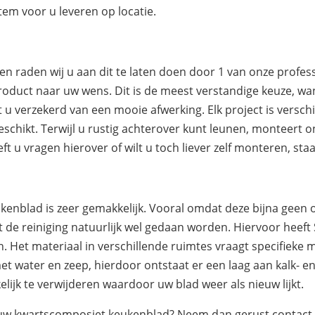
tem voor u leveren op locatie.
 raden wij u aan dit te laten doen door 1 van onze profes
roduct naar uw wens. Dit is de meest verstandige keuze, wan
u verzekerd van een mooie afwerking. Elk project is versch
eschikt. Terwijl u rustig achterover kunt leunen, monteer
ft u vragen hierover of wilt u toch liever zelf monteren, sta
enblad is zeer gemakkelijk. Vooral omdat deze bijna gee
 de reiniging natuurlijk wel gedaan worden. Hiervoor heeft
. Het materiaal in verschillende ruimtes vraagt specifieke 
t water en zeep, hierdoor ontstaat er een laag aan kalk- en
ijk te verwijderen waardoor uw blad weer als nieuw lijkt.
 uw kwartscomposiet keukenblad? Neem dan gerust contact o