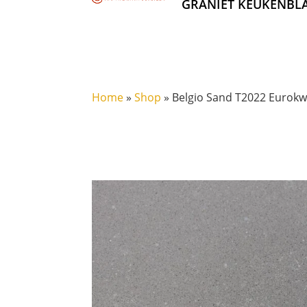
GRANIET KEUKENBL
Home
»
Shop
»
Belgio Sand T2022 Eurok