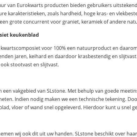
textuur van Eurokwarts producten bieden gebruikers uitsteke
ure karakteristieken, zoals hardheid, hoge kras- en vlekbe
 een grote concurrent voor graniet, keramiek of andere nat
siet keukenblad
n kwartscomposiet voor 100% een natuurproduct en daarom u
nden jaren, keihard en daardoor krasbestendig en slijtvast
ook stootvast en slijtvast.
ten een vakgebied van SLstone. Met behulp van goede meet
nmeten. Indien nodig maken we een technische tekening. Doo
lad, vloer of wand snel opgeleverd. Hierdoor kunt u snel 
 nemen wij ook dit uit uw handen. SLstone beschikt over h