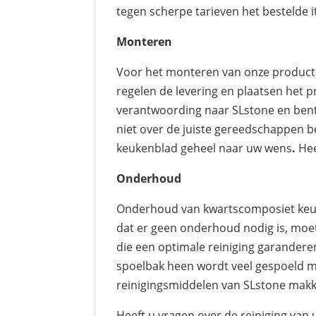
tegen scherpe tarieven het bestelde i
Monteren
Voor het monteren van onze producten
regelen de levering en plaatsen het p
verantwoording naar SLstone en bent 
niet over de juiste gereedschappen b
keukenblad geheel naar uw wens
.
Hee
Onderhoud
Onderhoud van kwartscomposiet keuk
dat er geen onderhoud nodig is, moet
die een optimale reiniging garanderen
spoelbak heen wordt veel gespoeld me
reinigingsmiddelen van SLstone makkel
Heeft u vragen over de reiniging van