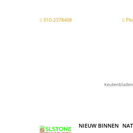
010-2378408
Pl


Keukenbladen
NIEUW BINNEN
NAT