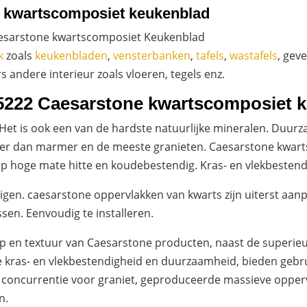
 kwartscomposiet keukenblad
esarstone kwartscomposiet Keukenblad
k
zoals
keukenbladen
,
vensterbanken
,
tafels
,
wastafels
, gev
andere interieur zoals vloeren, tegels enz.
222 Caesarstone kwartscomposiet 
 Het is ook een van de hardste natuurlijke mineralen. Duurz
er dan marmer en de meeste granieten. Caesarstone kwarts
op hoge mate hitte en koudebestendig. Kras- en vlekbestend
igen. caesarstone oppervlakken van kwarts zijn uiterst aa
ssen. Eenvoudig te installeren.
twerp en textuur van Caesarstone producten, naast de superie
e kras- en vlekbestendigheid en duurzaamheid, bieden gebr
e concurrentie voor graniet, geproduceerde massieve opper
n.