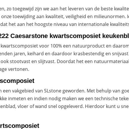
n, zo toegewijd zijn we aan het leveren van de beste kwalite
onze toewijding aan kwaliteit, veiligheid en milieunormen. 
n dat het aan het hoogste niveau van internationale kwalite
22 Caesarstone kwartscomposiet keukenb
n kwartscomposiet voor 100% een natuurproduct en daarom u
nden jaren, keihard en daardoor krasbestendig en snijvast
 ook stootvast en slijtvast. Doordat het een natuurmateriaa
tage vertonen.
tscomposiet
ten een vakgebied van SLstone geworden. Met behulp van 
ekke inmeten en indien nodig maken we een technische teke
enblad, vloer of wand snel opgeleverd. Hierdoor kunt u sn
artscomposiet