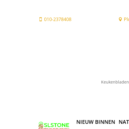
010-2378408
Pl


Keukenbladen
NIEUW BINNEN
NAT