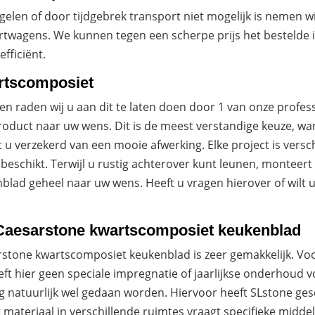
gelen of door tijdgebrek transport niet mogelijk is nemen w
rtwagens. We kunnen tegen een scherpe prijs het bestelde i
efficiënt.
rtscomposiet
 raden wij u aan dit te laten doen door 1 van onze profes
roduct naar uw wens. Dit is de meest verstandige keuze, wan
u verzekerd van een mooie afwerking. Elke project is versc
 beschikt. Terwijl u rustig achterover kunt leunen, monte
ad geheel naar uw wens. Heeft u vragen hierover of wilt u
aesarstone kwartscomposiet keukenblad
tone kwartscomposiet keukenblad is zeer gemakkelijk. Vo
 hier geen speciale impregnatie of jaarlijkse onderhoud v
g natuurlijk wel gedaan worden. Hiervoor heeft SLstone ge
 materiaal in verschillende ruimtes vraagt specifieke middel