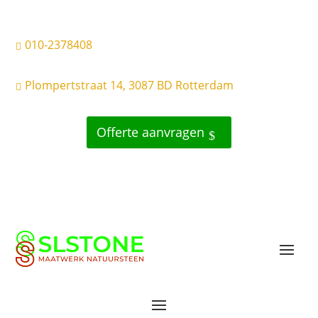
010-2378408

Plompertstraat 14, 3087 BD Rotterdam

Offerte aanvragen