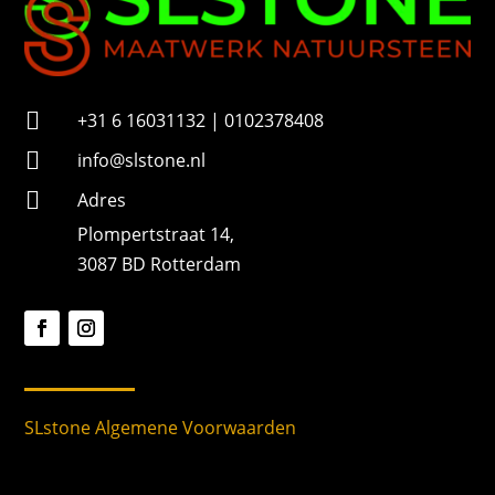

+31 6 16031132 | 0102378408

info@slstone.nl

Adres
Plompertstraat 14,
3087 BD Rotterdam
SLstone Algemene Voorwaarden