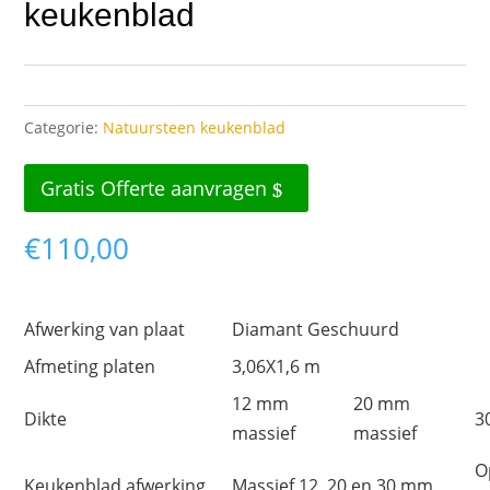
keukenblad
Categorie:
Natuursteen keukenblad
Gratis Offerte aanvragen
€
110,00
Afwerking van plaat
Diamant Geschuurd
Afmeting platen
3,06X1,6 m
12 mm
20 mm
Dikte
3
massief
massief
O
Keukenblad afwerking
Massief 12, 20 en 30 mm