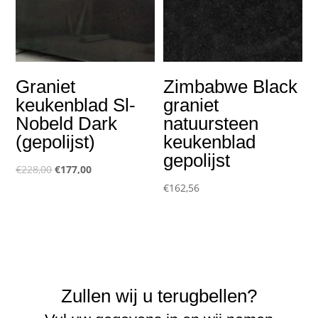
Graniet
Zimbabwe Black
keukenblad Sl-
graniet
Nobeld Dark
natuursteen
(gepolijst)
keukenblad
gepolijst
Oorspronkelijke
Huidige
€
228,00
€
177,00
prijs
prijs
€
162,56
was:
is:
€228,00.
€177,00.
Zullen wij u terugbellen?