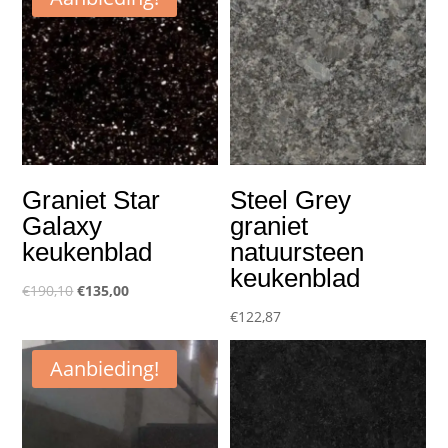
Graniet Star
Steel Grey
Galaxy
graniet
keukenblad
natuursteen
keukenblad
Oorspronkelijke
Huidige
€
190,10
€
135,00
prijs
prijs
€
122,87
was:
is:
Aanbieding!
€190,10.
€135,00.