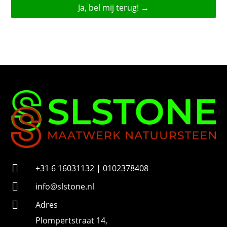
f
o
o
n
n
u
m
m
e
r

+31 6 16031132 | 0102378408

info@slstone.nl

Adres
Plompertstraat 14,