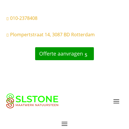
010-2378408

Plompertstraat 14, 3087 BD Rotterdam

Offerte aanvragen