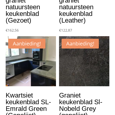
graniet
graniet
natuursteen
natuursteen
keukenblad
keukenblad
(Gezoet)
(Leather)
€
162,56
€
122,87
Aanbieding!
Aanbieding!
Kwartsiet
Graniet
keukenblad SL-
keukenblad Sl-
Emrald Green
Nobeld Grey