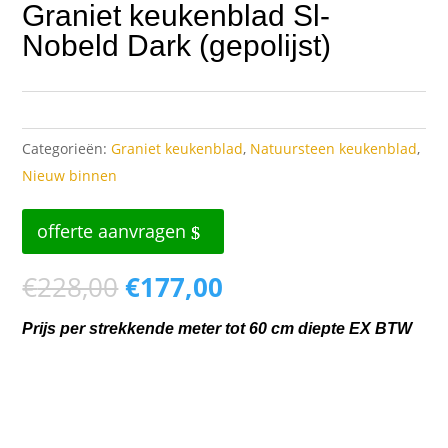
Graniet keukenblad Sl-
Nobeld Dark (gepolijst)
Categorieën:
Graniet keukenblad
,
Natuursteen keukenblad
,
Nieuw binnen
offerte aanvragen
Oorspronkelijke
Huidige
€
228,00
€
177,00
prijs
prijs
Prijs per strekkende meter tot 60 cm diepte EX BTW
was:
is:
€228,00.
€177,00.