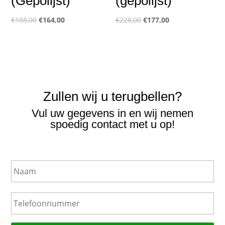
(Gepolijst)
(gepolijst)
Oorspronkelijke
Huidige
Oorspronkelijke
Huidige
€
188,00
€
164,00
€
228,00
€
177,00
prijs
prijs
prijs
prijs
was:
is:
was:
is:
€188,00.
€164,00.
€228,00.
€177,00.
Zullen wij u terugbellen?
Vul uw gegevens in en wij nemen
spoedig contact met u op!
N
a
a
m
T
e
l
e