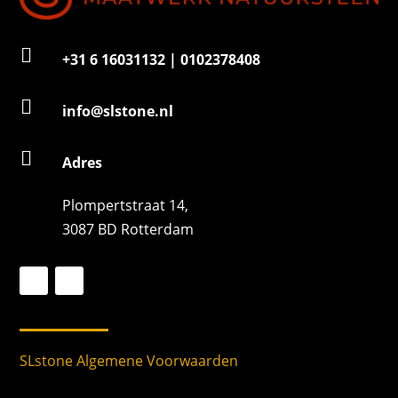

+31 6 16031132 | 0102378408

info@slstone.nl

Adres
Plompertstraat 14,
3087 BD Rotterdam
SLstone Algemene Voorwaarden