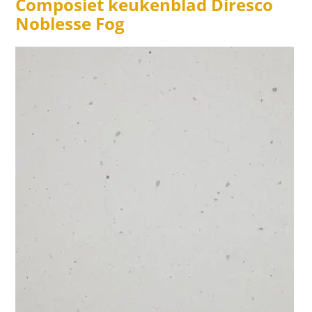
Composiet keukenblad Diresco
Noblesse Fog