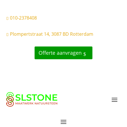
010-2378408

Plompertstraat 14, 3087 BD Rotterdam

Offerte aanvragen